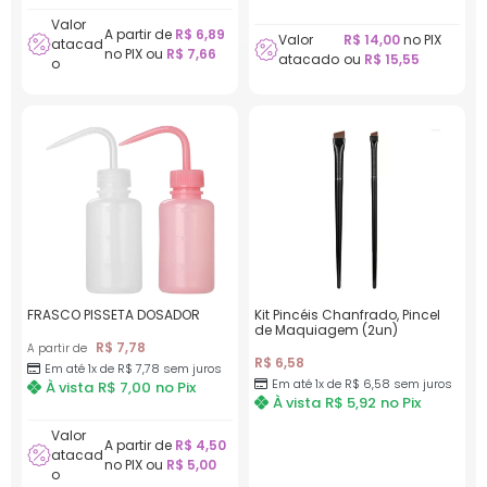
Valor
A partir de
R$
6,89
Valor
R$
14,00
no PIX
atacad
no PIX ou
R$
7,66
atacado
ou
R$
15,55
o
FRASCO PISSETA DOSADOR
Kit Pincéis Chanfrado, Pincel
de Maquiagem (2un)
R$
7,78
A partir de
R$
6,58
Em até 1x de
R$
7,78
sem juros
Em até 1x de
R$
6,58
sem juros
À vista
R$
7,00
no Pix
À vista
R$
5,92
no Pix
Valor
A partir de
R$
4,50
atacad
no PIX ou
R$
5,00
o