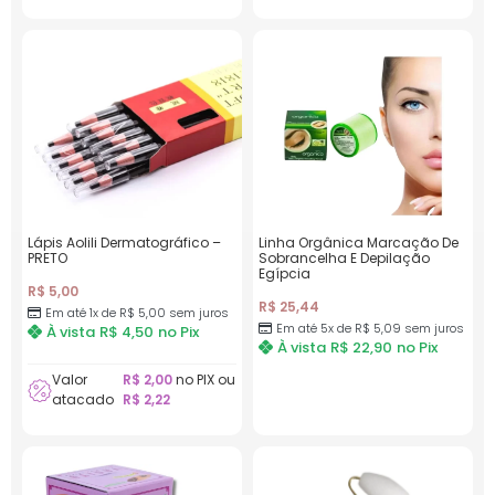
Lápis Aolili Dermatográfico –
Linha Orgânica Marcação De
PRETO
Sobrancelha E Depilação
Egípcia
R$
5,00
R$
25,44
Em até 1x de
R$
5,00
sem juros
Em até 5x de
R$
5,09
sem juros
À vista
R$
4,50
no Pix
À vista
R$
22,90
no Pix
Valor
R$
2,00
no PIX ou
atacado
R$
2,22