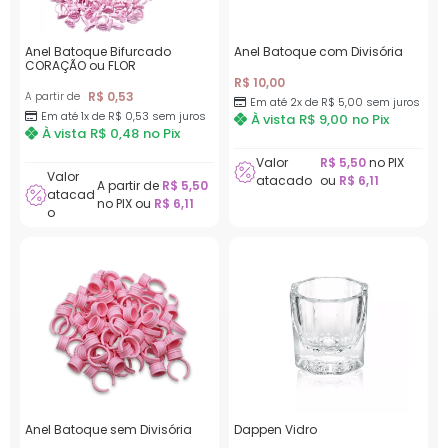
Anel Batoque Bifurcado
Anel Batoque com Divisória
CORAÇÃO ou FLOR
R$
10,00
R$
0,53
A partir de
Em até 2x de
R$
5,00
sem juros
Em até 1x de
R$
0,53
sem juros
À vista
R$
9,00
no Pix
À vista
R$
0,48
no Pix
Valor
R$
5,50
no PIX
Valor
atacado
ou
R$
6,11
A partir de
R$
5,50
atacad
no PIX ou
R$
6,11
o
Anel Batoque sem Divisória
Dappen Vidro