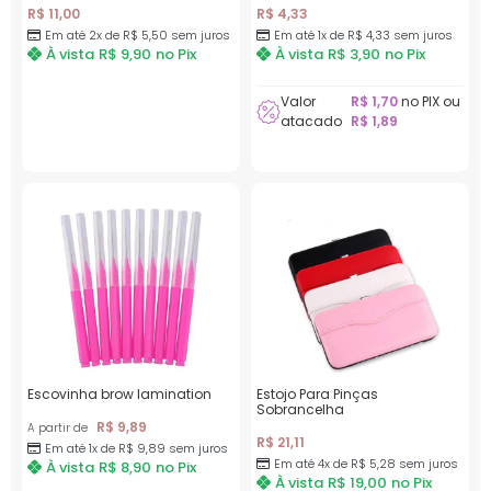
R$
11,00
R$
4,33
Em até 2x de
R$
5,50
sem juros
Em até 1x de
R$
4,33
sem juros
À vista
R$
9,90
no Pix
À vista
R$
3,90
no Pix
Valor
R$
1,70
no PIX ou
atacado
R$
1,89
Escovinha brow lamination
Estojo Para Pinças
Sobrancelha
R$
9,89
A partir de
R$
21,11
Em até 1x de
R$
9,89
sem juros
Em até 4x de
R$
5,28
sem juros
À vista
R$
8,90
no Pix
À vista
R$
19,00
no Pix