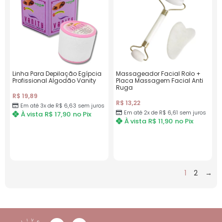
Linha Para Depilação Egípcia
Massageador Facial Rolo +
Profissional Algodão Vanity
Placa Massagem Facial Anti
Ruga
R$
19,89
R$
13,22
Em até 3x de
R$
6,63
sem juros
Em até 2x de
R$
6,61
sem juros
À vista
R$
17,90
no Pix
À vista
R$
11,90
no Pix
1
2
→