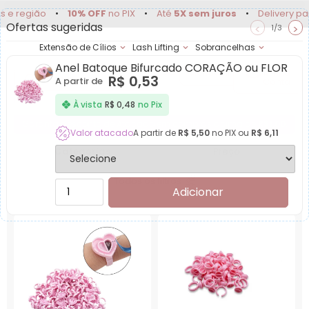
ião
•
10% OFF
no PIX
•
Até
5X sem juros
•
Delivery para Cam
Ofertas sugeridas
<
>
1/3
Extensão de Cílios
Lash Lifting
Sobrancelhas
Anel Batoque Bifurcado CORAÇÃO ou FLOR
Achadinhos
Minha
R$
0,53
A partir de
Conta
Produtos para Acessó
À vista
R$
0,48
no Pix
Garanta desconto de Atacado em compras acima de
R$1,00
.
Valor atacado
A partir de
R$
5,50
no PIX ou
R$
6,11
Categorias
Preço
Todos os filtros
Adicionar