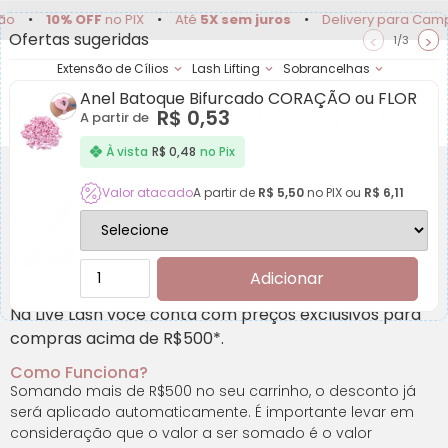
o
•
10% OFF
no PIX
•
Até
5X sem juros
•
Delivery para Campin
Ofertas sugeridas
<
>
1/3
Extensão de Cílios
Lash Lifting
Sobrancelhas
Anel Batoque Bifurcado CORAÇÃO ou FLOR
Achadinhos
Minha
R$
0,53
A partir de
Conta
À vista
R$
0,48
no Pix
Desconto de Atacado
Valor atacado
A partir de
R$
5,50
no PIX ou
R$
6,11
Adicionar
Na Live Lash você conta com preços exclusivos para
compras acima de R$500*.
Como Funciona?
Somando mais de R$500 no seu carrinho, o desconto já
será aplicado automaticamente. É importante levar em
consideração que o valor a ser somado é o valor