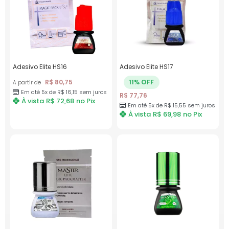
Adesivo Elite HS16
Adesivo Elite HS17
11% OFF
R$
80,75
A partir de
Em até 5x de
R$
16,15
sem juros
R$
77,76
À vista
R$
72,68
no Pix
Em até 5x de
R$
15,55
sem juros
À vista
R$
69,98
no Pix