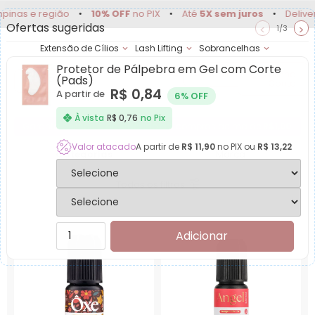
 e região
•
10% OFF
no PIX
•
Até
5X sem juros
•
Delivery par
Ofertas sugeridas
<
>
1/3
Extensão de Cílios
Lash Lifting
Sobrancelhas
Protetor de Pálpebra em Gel com Corte
Achadinhos
Minha
(Pads)
Conta
R$
0,84
A partir de
6% OFF
Produtos para Colas
À vista
R$
0,76
no Pix
Garanta desconto de Atacado em compras acima de
R$1,00
.
Valor atacado
A partir de
R$
11,90
no PIX ou
R$
13,22
Categorias
Marca
Todos os filtros
Adicionar