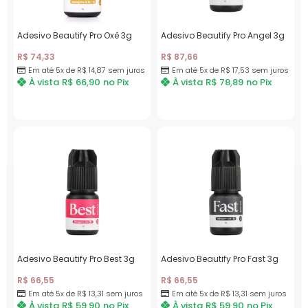
Adesivo Beautify Pro Oxê 3g
Adesivo Beautify Pro Angel 3g
R$
74,33
R$
87,66
Em até 5x de
R$
14,87
sem juros
Em até 5x de
R$
17,53
sem juros
À vista
R$
66,90
no Pix
À vista
R$
78,89
no Pix
Adesivo Beautify Pro Best 3g
Adesivo Beautify Pro Fast 3g
R$
66,55
R$
66,55
Em até 5x de
R$
13,31
sem juros
Em até 5x de
R$
13,31
sem juros
À vista
R$
59,90
no Pix
À vista
R$
59,90
no Pix