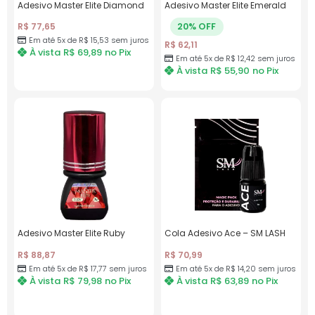
Adesivo Master Elite Diamond
Adesivo Master Elite Emerald
20% OFF
R$
77,65
Em até 5x de
R$
15,53
sem juros
R$
62,11
À vista
R$
69,89
no Pix
Em até 5x de
R$
12,42
sem juros
À vista
R$
55,90
no Pix
Adesivo Master Elite Ruby
Cola Adesivo Ace – SM LASH
R$
88,87
R$
70,99
Em até 5x de
R$
17,77
sem juros
Em até 5x de
R$
14,20
sem juros
À vista
R$
79,98
no Pix
À vista
R$
63,89
no Pix