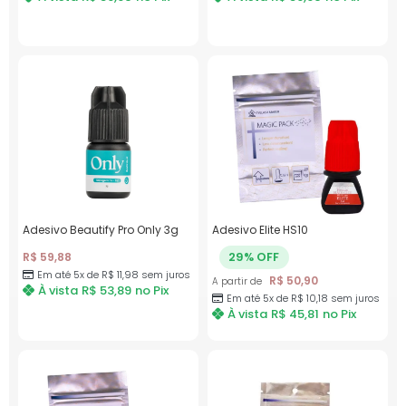
Adesivo Beautify Pro Only 3g
Adesivo Elite HS10
29% OFF
R$
59,88
Em até 5x de
R$
11,98
sem juros
R$
50,90
A partir de
À vista
R$
53,89
no Pix
Em até 5x de
R$
10,18
sem juros
À vista
R$
45,81
no Pix