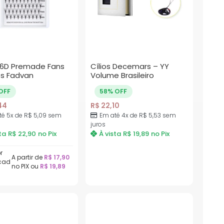
 16D Premade Fans
Cílios Decemars – YY
os Fadvan
Volume Brasileiro
OFF
58% OFF
44
R$
22,10
té 5x de
R$
5,09
sem
Em até 4x de
R$
5,53
sem
juros
ta
R$
22,90
no Pix
À vista
R$
19,89
no Pix
r
A partir de
R$
17,90
cad
no PIX ou
R$
19,89