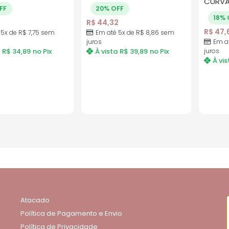
CURVAT
FF
20% OFF
18% 
R$
44,32
R$
47,
 5x de
R$
7,75
sem
Em até 5x de
R$
8,86
sem
juros
Em a
R$
34,89
no Pix
À vista
R$
39,89
no Pix
juros
À vis
Atacado
Política de Pagamento e Envio
Política de Privacidade