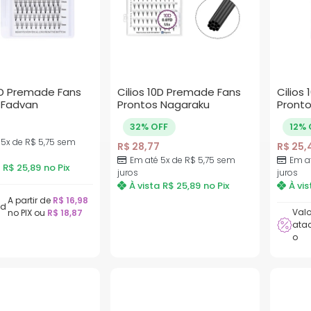
10D Premade Fans
Cilios 10D Premade Fans
Cilios
 Fadvan
Prontos Nagaraku
Pront
32% OFF
12% 
 5x de
R$
5,75
sem
R$
28,77
R$
25,
Em até 5x de
R$
5,75
sem
Em a
R$
25,89
no Pix
juros
juros
À vista
R$
25,89
no Pix
À vis
A partir de
R$
16,98
ad
Valo
no PIX ou
R$
18,87
ata
o