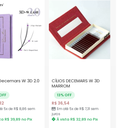
 Decemars W 3D 2.0
CÍLIOS DECEMARS W 3D
MARROM
OFF
13% OFF
32
R$
36,54
té 5x de
R$
8,86
sem
Em até 5x de
R$
7,31
sem
juros
ta
R$
39,89
no Pix
À vista
R$
32,89
no Pix