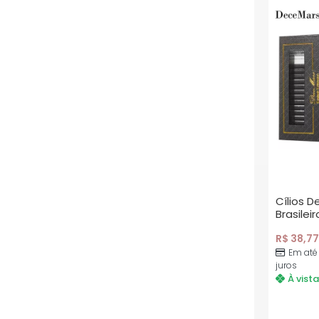
Cílios 
Brasileir
R$
38,77
Em até
juros
À vista