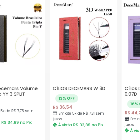
Decemars Volume
CÍLIOS DECEMARS W 3D
Cílios
o YY 3 SPLIT
0,07D
13% OFF
16% 
R$
36,54
 5x de
R$
7,75
sem
R$
44,
Em até 5x de
R$
7,31
sem
juros
Em a
R$
34,89
no Pix
À vista
R$
32,89
no Pix
juros
À vis