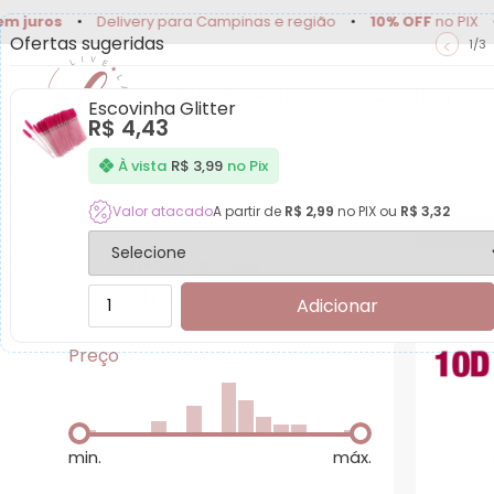
s
•
Delivery para Campinas e região
•
10% OFF
no PIX
•
Até
5
Ofertas sugeridas
<
1/3
Extensão de Cílios
Lash Lifting
Escovinha Glitter
R$
4,43
Produtos para Fios
À vista
R$
3,99
no Pix
Valor atacado
A partir de
R$
2,99
no PIX ou
R$
3,32
Categorias
Extensão de Cílios
20
Fios
20
Adicionar
Preço
min.
máx.