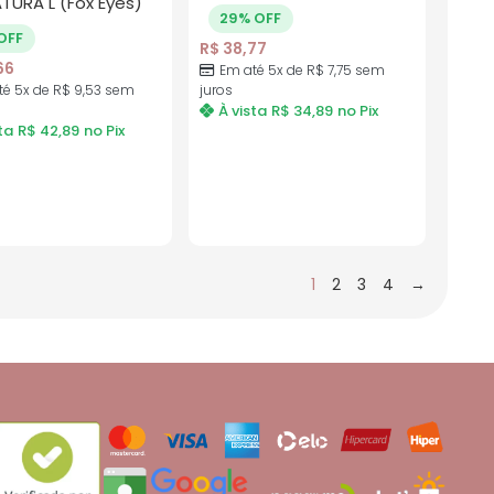
URA L (Fox Eyes)
29% OFF
OFF
R$
38,77
66
Em até 5x de
R$
7,75
sem
té 5x de
R$
9,53
sem
juros
À vista
R$
34,89
no Pix
ta
R$
42,89
no Pix
1
2
3
4
→