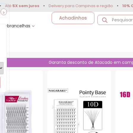
X sem juros
•
Delivery para Campinas e região
•
10% OFF
no P
>
Achadinhos
Sobrancelhas
Garanta desconto de Atacado em com