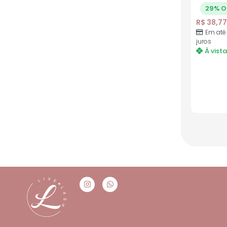
29% O
R$
38,77
Em até
juros
À vista