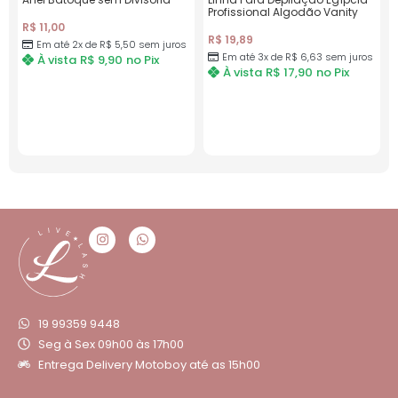
Profissional Algodão Vanity
R$
11,00
R$
19,89
Em até 2x de
R$
5,50
sem juros
Em até 3x de
R$
6,63
sem juros
À vista
R$
9,90
no Pix
À vista
R$
17,90
no Pix
19 99359 9448
Seg à Sex 09h00 às 17h00
Entrega Delivery Motoboy até as 15h00