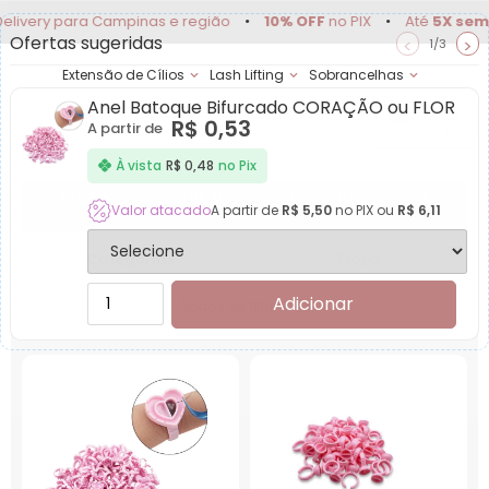
very para Campinas e região
•
10% OFF
no PIX
•
Até
5X sem ju
Ofertas sugeridas
<
>
1/3
Extensão de Cílios
Lash Lifting
Sobrancelhas
Anel Batoque Bifurcado CORAÇÃO ou FLOR
Achadinhos
Minha
R$
0,53
A partir de
Conta
Produtos para Descar
À vista
R$
0,48
no Pix
Garanta desconto de Atacado em compras acima de
Valor atacado
A partir de
R$
5,50
no PIX ou
R$
6,11
R$499,00
.
Categorias
Preço
Adicionar
Todos os filtros