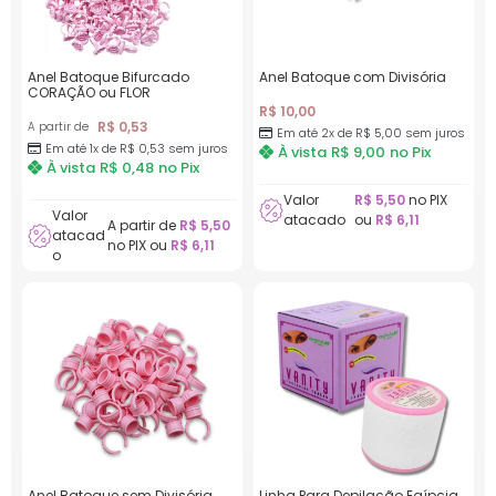
Anel Batoque Bifurcado
Anel Batoque com Divisória
CORAÇÃO ou FLOR
R$
10,00
R$
0,53
A partir de
Em até 2x de
R$
5,00
sem juros
Em até 1x de
R$
0,53
sem juros
À vista
R$
9,00
no Pix
À vista
R$
0,48
no Pix
Valor
R$
5,50
no PIX
Valor
atacado
ou
R$
6,11
A partir de
R$
5,50
atacad
no PIX ou
R$
6,11
o
Anel Batoque sem Divisória
Linha Para Depilação Egípcia