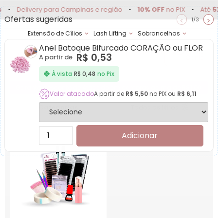
•
Delivery para Campinas e região
•
10% OFF
no PIX
•
Até
5X 
Ofertas sugeridas
<
>
1/3
Extensão de Cílios
Lash Lifting
Sobrancelhas
Anel Batoque Bifurcado CORAÇÃO ou FLOR
Achadinhos
Minha
R$
0,53
A partir de
Conta
Produtos para Kit Cur
À vista
R$
0,48
no Pix
Garanta desconto de Atacado em compras acima de
R$1,00
.
Valor atacado
A partir de
R$
5,50
no PIX ou
R$
6,11
Categorias
Todos os filtros
Adicionar