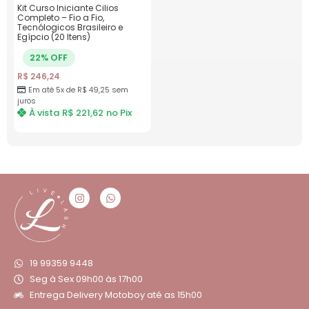
Kit Curso Iniciante Cilios
Completo – Fio a Fio,
Tecnólogicos Brasileiro e
Egípcio (20 Itens)
22% OFF
R$
246,24
Em até 5x de
R$
49,25
sem
juros
À vista
R$
221,62
no Pix
19 99359 9448
Seg à Sex 09h00 às 17h00
Entrega Delivery Motoboy até as 15h00