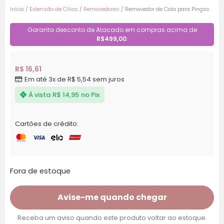
Início
/
Extensão de Cílios
/
Removedores
/ Removedor de Cola para Pinças
Garanta desconto de Atacado em compras acima de
R$499,00
.
R$
16,61
Em até 3x de
R$
5,54
sem juros
À vista
R$
14,95
no Pix
Cartões de crédito:
Fora de estoque
Avise-me quando chegar
Receba um aviso quando este produto voltar ao estoque.