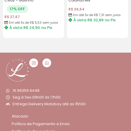
Cílios – Gatinho
Colorido Mix
17% OFF
R$
36,54
Em até 5x de
R$
7,31
sem juros
R$
27,67
À vista
R$
32,89
no Pix
Em até 5x de
R$
5,53
sem juros
À vista
R$
24,90
no Pix
19 99359 9448
Seg à Sex 09h00 às 17h00
Entrega Delivery Motoboy até as 15h00
Atacado
Política de Pagamento e Envio