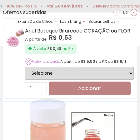
% OFF
no PIX
•
Até
5X sem juros
•
Delivery para Campinas e re
Ofertas sugeridas
<
>
1/3
Extensão de Cílios
Lash Lifting
Sobrancelhas
Anel Batoque Bifurcado CORAÇÃO ou FLOR
Achadinhos
Minha
R$
0,53
Conta
A partir de
À vista
R$
0,48
no Pix
Valor atacado
A partir de
R$
5,50
no PIX ou
R$
6,11
Removedor de Cola para Pinças
Adicionar