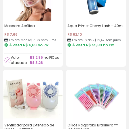
Mascara Acrílica
Aqua Primer Cherry Lash – 40ml
R$
7,66
R$
62,10
Em até 1x de
R$
7,66
sem juros
Em até 5x de
R$
12,42
sem juros
À vista
R$
6,89
no Pix
À vista
R$
55,89
no Pix
Valor
R$
2,95
no PIX ou
atacado
R$
3,28
Ventilador para Extensão de
Cílios Nagaraku Brasileiro YY