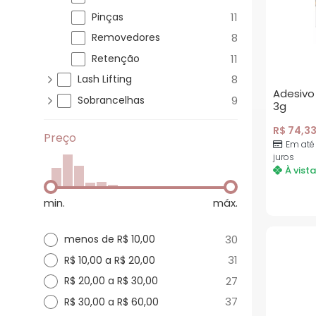
Pinças
11
Removedores
8
Retenção
11
Lash Lifting
8
Adesivo
Sobrancelhas
9
3g
R$
74,3
Preço
Em até
juros
À vista
min.
máx.
30
menos de R$ 10,00
31
R$ 10,00 a R$ 20,00
27
R$ 20,00 a R$ 30,00
37
R$ 30,00 a R$ 60,00