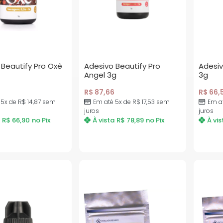
 Beautify Pro Oxê
Adesivo Beautify Pro
Adesiv
Angel 3g
3g
3
R$
87,66
R$
66,
 5x de
R$
14,87
sem
Em até 5x de
R$
17,53
sem
Em a
juros
juros
R$
66,90
no Pix
À vista
R$
78,89
no Pix
À vis