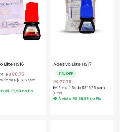
o Elite HS16
Adesivo Elite HS17
11% OFF
R$
80,75
 de
té 5x de
R$
16,15
sem
R$
77,76
Em até 5x de
R$
15,55
sem
ta
R$
72,68
no Pix
juros
À vista
R$
69,98
no Pix