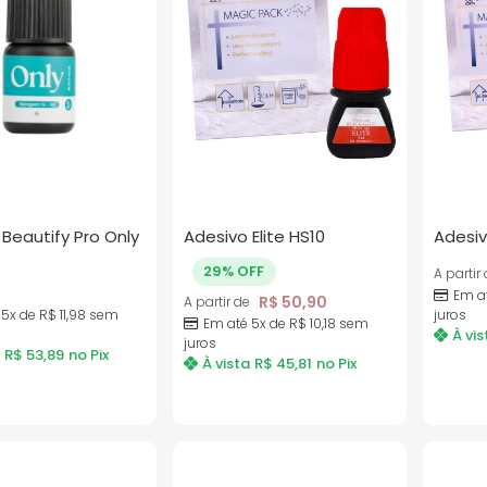
Beautify Pro Only
Adesivo Elite HS10
Adesiv
29% OFF
A partir
Em a
R$
50,90
A partir de
 5x de
R$
11,98
sem
juros
Em até 5x de
R$
10,18
sem
À vis
juros
R$
53,89
no Pix
À vista
R$
45,81
no Pix