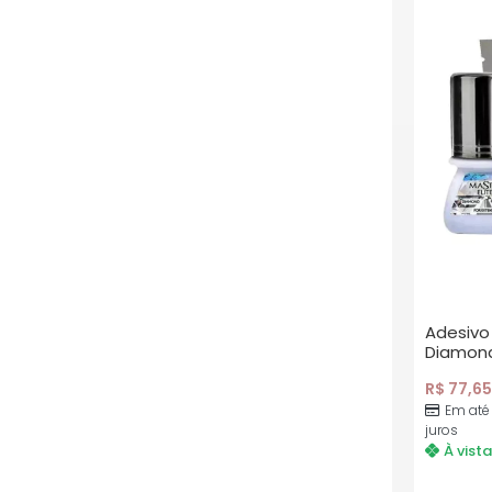
Adesivo 
Diamon
R$
77,65
Em até
juros
À vista