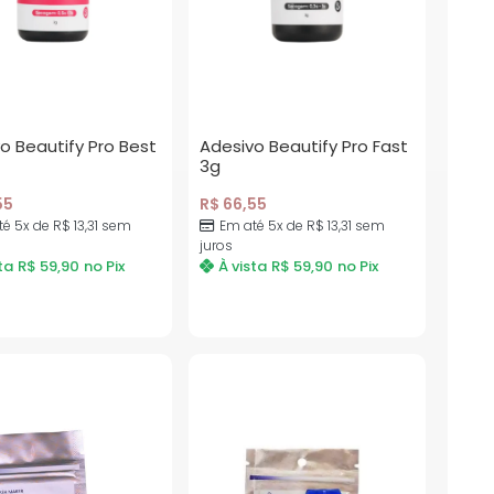
o Beautify Pro Best
Adesivo Beautify Pro Fast
3g
55
R$
66,55
té 5x de
R$
13,31
sem
Em até 5x de
R$
13,31
sem
juros
ta
R$
59,90
no Pix
À vista
R$
59,90
no Pix