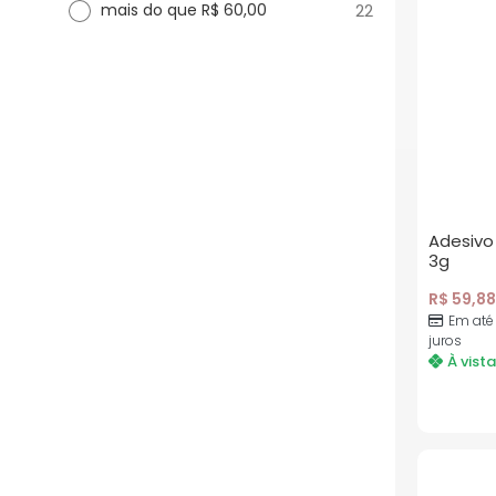
22
mais do que R$ 60,00
Adesivo 
3g
R$
59,88
Em até
juros
À vista