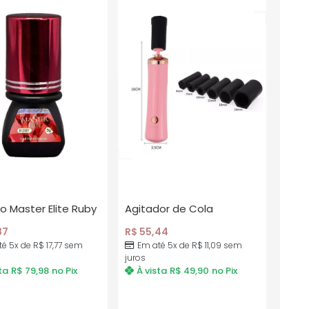
o Master Elite Ruby
Agitador de Cola
87
R$
55,44
té 5x de
R$
17,77
sem
Em até 5x de
R$
11,09
sem
juros
ta
R$
79,98
no Pix
À vista
R$
49,90
no Pix