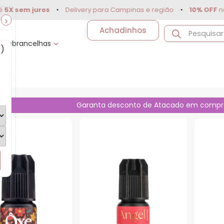
em juros
•
Delivery para Campinas e região
•
10% OFF
no PIX
>
Achadinhos
Sobrancelhas
s)
o de Cílios
Garanta desconto de Atacado em compr