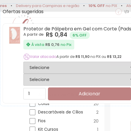
Delivery para Campinas e região
•
10% OFF
no PIX
•
Até
5X s
Ofertas sugeridas
<
1/3
Extensão de Cílios
Lash Lifting
Protetor de Pálpebra em Gel com Corte (Pad
R$
0,84
A partir de
6% OFF
Produtos para Extensã
À vista
R$
0,76
no Pix
Valor atacado
A partir de
R$
11,90
no PIX ou
R$
13,22
Categorias
Extensão de Cílios
140
Adicionar
Acessórios de Cílios
59
Colas
20
Descartáveis de Cílios
2
Fios
20
Kit Cursos
1