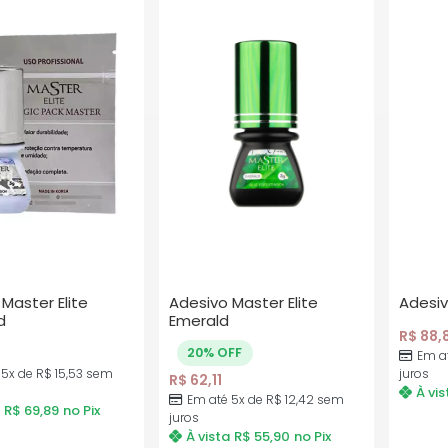
Master Elite
Adesivo Master Elite
Adesiv
d
Emerald
R$
88,
20% OFF
Em a
 5x de
R$
15,53
sem
juros
R$
62,11
À vis
Em até 5x de
R$
12,42
sem
R$
69,89
no Pix
juros
À vista
R$
55,90
no Pix