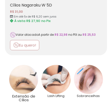
Cílios Nagaraku W 5D
R$
31,00
Em até 5x de
R$
6,20
sem juros
À vista
R$
27,90
no Pix
Valor atacado
A partir de
R$
22,98
no PIX ou
R$
25,53
Eu quero!
Categorias
Extensão de
Lash Lifting
Sobrancelhas
Cílios