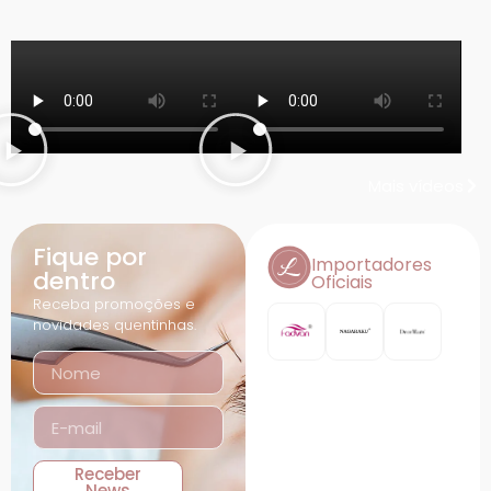
@livelashoficial
Mais vídeos
Fique por
Importadores
dentro
Oficiais
Receba promoções e
novidades quentinhas.
Receber
News