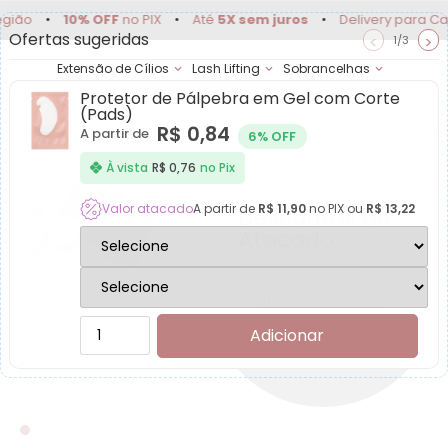
10% OFF
no PIX
•
Até
5X sem juros
•
Delivery para Campinas e
Ofertas sugeridas
<
>
1/3
Extensão de Cílios
Lash Lifting
Sobrancelhas
Protetor de Pálpebra em Gel com Corte
Achadinhos
Minha
(Pads)
Conta
R$
0,84
A partir de
6% OFF
Live Lash - Extensão de
À vista
R$
0,76
no Pix
Descontos de
Atacado
Valor atacado
A partir de
R$
11,90
no PIX ou
R$
13,22
Descontos de
Atacado
Ganhe descontos
incríveis para compras
acima de R$ 499,00!
Confira!
Adicionar