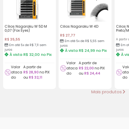
Cílios Nagaraku W 5D M
Cilios Nagaraku W 4D
Cilios
0,07 (Fox Eyes)
Preto/
R$
27,77
R$
35,55
A partir 
Em até 5x de
R$
5,55
sem
Em até 5x de
R$
7,11
sem
Em at
juros
juros
juros
À vista
R$
24,99
no Pix
À vista
R$
32,00
no Pix
À vi
Valor
A partir de
Valor
A partir de
Val
ataca
R$
22,00
no PIX
ataca
R$
28,90
no PIX
ata
do
ou
R$
24,44
do
ou
R$
32,11
do
Mais produtos