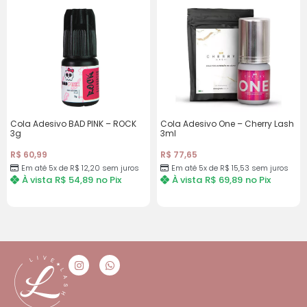
11x de
R$
7,02
com
R$
77,22
juros
12x de
R$
6,50
com
R$
78,00
juros
Cola Adesivo BAD PINK – ROCK
Cola Adesivo One – Cherry Lash
3g
3ml
R$
60,99
R$
77,65
Em até 5x de
R$
12,20
sem juros
Em até 5x de
R$
15,53
sem juros
À vista
R$
54,89
no Pix
À vista
R$
69,89
no Pix