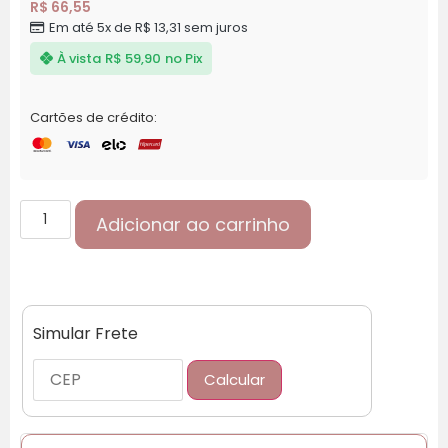
R$
66,55
Em até 5x de
R$
13,31
sem juros
À vista
R$
59,90
no Pix
Cartões de crédito:
Adicionar ao carrinho
Simular Frete
Calcular