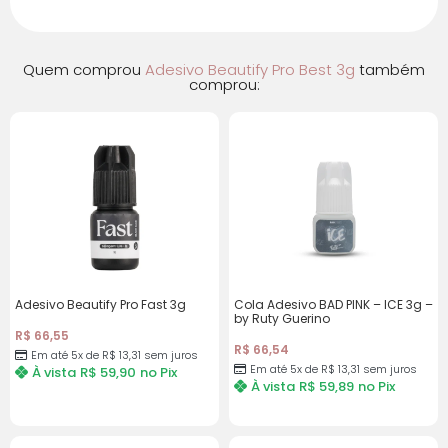
5x de
R$
13,31
sem
R$
66,55
juros
Quem comprou
Adesivo Beautify Pro Best 3g
também
comprou:
6x de
R$
12,24
com
R$
73,44
juros
7x de
R$
10,60
com
R$
74,20
juros
8x de
R$
9,37
com
R$
74,96
juros
Adesivo Beautify Pro Fast 3g
Cola Adesivo BAD PINK – ICE 3g –
9x de
R$
8,41
com
R$
75,69
by Ruty Guerino
R$
66,55
juros
R$
66,54
Em até 5x de
R$
13,31
sem juros
Em até 5x de
R$
13,31
sem juros
À vista
R$
59,90
no Pix
À vista
R$
59,89
no Pix
10x de
R$
7,65
com
R$
76,50
juros