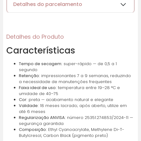
Detalhes do parcelamento
Cartões de crédito:
Detalhes do Produto
Características
Parcelas:
Tempo de secagem:
super-rápido — de 0,5 a 1
1x de
R$
66,55
sem
R$
66,55
segundo
juros
Retenção:
impressionantes 7 a 9 semanas, reduzindo
a necessidade de manutenções frequentes
Faixa ideal de uso:
temperatura entre 19–28 °C e
2x de
R$
33,28
sem
R$
66,56
umidade de 40–75
juros
Cor:
preta — acabamento natural e elegante
Validade:
18 meses lacrado; após aberto, utilize em
3x de
R$
22,18
sem
R$
66,54
até 6 meses
Regularização ANVISA:
número 25351.274853/2024-11 —
juros
segurança garantida
Composição:
Ethyl Cyanoacrylate, Methylene Di-T-
4x de
R$
16,64
sem
R$
66,56
Butylcresol, Carbon Black (pigmento preto)
juros