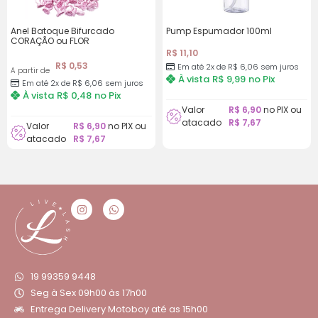
Anel Batoque Bifurcado
Pump Espumador 100ml
CORAÇÃO ou FLOR
R$
11,10
R$
0,53
Em até 2x de R$ 6,06 sem juros
A partir de
À vista
R$
9,99
no Pix
Em até 2x de R$ 6,06 sem juros
À vista
R$
0,48
no Pix
Valor
R$
6,90
no PIX ou
atacado
R$
7,67
Valor
R$
6,90
no PIX ou
atacado
R$
7,67
19 99359 9448
Seg à Sex 09h00 às 17h00
Entrega Delivery Motoboy até as 15h00