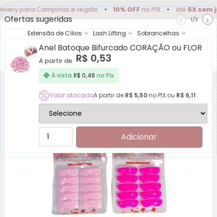
 para Campinas e região
•
10% OFF
no PIX
•
Até
5X sem juros
Ofertas sugeridas
<
>
1/3
Extensão de Cílios
Lash Lifting
Sobrancelhas
Anel Batoque Bifurcado CORAÇÃO ou FLOR
Achadinhos
Minha
R$
0,53
Conta
A partir de
À vista
R$
0,48
no Pix
Valor atacado
A partir de
R$
5,50
no PIX ou
R$
6,11
Bobs De Silicone COLORIDO 5 Pares
Adicionar