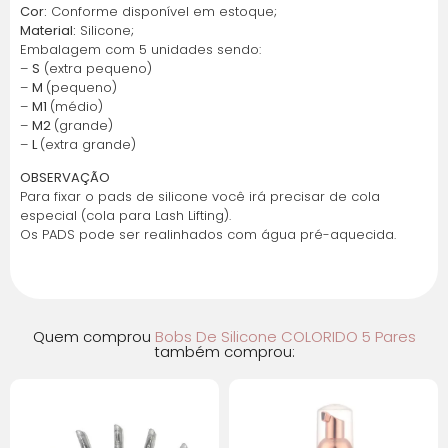
2x de R$ 6,06 sem
R$ 12,11
Cor:
Conforme disponível em estoque;
juros
Material:
Silicone;
Embalagem com 5 unidades sendo:
–
S
(extra pequeno)
–
M
(pequeno)
–
M1
(médio)
–
M2
(grande)
–
L
(extra grande)
OBSERVAÇÃO
Para fixar o pads de silicone você irá precisar de cola
especial (cola para Lash Lifting).
Os PADS pode ser realinhados com água pré-aquecida.
Quem comprou
Bobs De Silicone COLORIDO 5 Pares
também comprou: