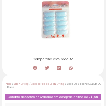
Compartilhe este produto
Início
/
Lash Lifting
/
Acessórios de Lash Lifting
/ Bobs De Silicone COLORIDO
5 Pares
Garanta desconto de Atacado em compras acima de
R$1,00
.