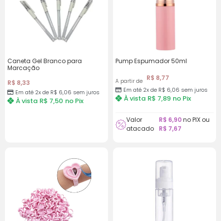
Caneta Gel Branco para
Pump Espumador 50ml
Marcação
R$
8,77
A partir de
R$
8,33
Em até 2x de R$ 6,06 sem juros
Em até 2x de R$ 6,06 sem juros
À vista
R$
7,89
no Pix
À vista
R$
7,50
no Pix
Valor
R$
6,90
no PIX ou
atacado
R$
7,67