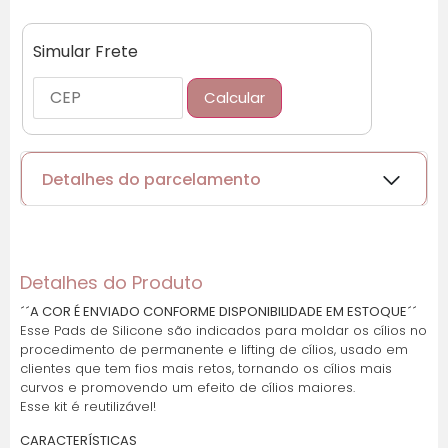
Simular Frete
Calcular
Detalhes do parcelamento
Cartões de crédito:
Detalhes do Produto
´´A COR É ENVIADO CONFORME DISPONIBILIDADE EM ESTOQUE´´
Esse Pads de Silicone são indicados para moldar os cílios no
Parcelas:
procedimento de permanente e lifting de cílios, usado em
clientes que tem fios mais retos, tornando os cílios mais
1x de R$ 12,11 sem
R$ 12,11
curvos e promovendo um efeito de cílios maiores.
juros
Esse kit é reutilizável!
CARACTERÍSTICAS