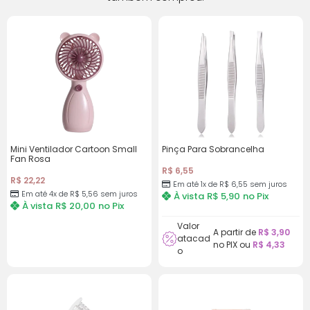
Mini Ventilador Cartoon Small
Pinça Para Sobrancelha
Fan Rosa
R$
6,55
R$
22,22
Em até 1x de
R$
6,55
sem juros
Em até 4x de
R$
5,56
sem juros
À vista
R$
5,90
no Pix
À vista
R$
20,00
no Pix
Valor
A partir de
R$
3,90
atacad
no PIX ou
R$
4,33
o