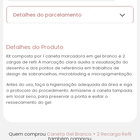
Detalhes do parcelamento
Cartões de crédito:
Detalhes do Produto
Kit composto por 1 caneta marcadora em gel branco e 2
cargas de refil. A marcação clara auxilia a visualização do
Parcelas:
desenho e dos pontos de referência em trabalhos de
design de sobrancelhas, microblading e micropigmentação.
1x de
R$
16,55
sem
R$
16,55
juros
Antes do uso, faça a higienização adequada da área e siga
o protocolo do procedimento. Armazene a caneta tampada,
em local seco, para preservar a ponta e evitar o
2x de
R$
8,28
sem
R$
16,56
ressecamento do gel.
juros
3x de
R$
5,52
sem
R$
16,56
juros
Quem comprou
Caneta Gel Branca + 2 Recarga Refil
também comprou: