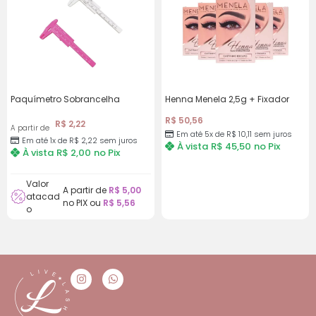
Paquímetro Sobrancelha
Henna Menela 2,5g + Fixador
R$
50,56
R$
2,22
A partir de
Em até 5x de
R$
10,11
sem juros
Em até 1x de
R$
2,22
sem juros
À vista
R$
45,50
no Pix
À vista
R$
2,00
no Pix
Valor
A partir de
R$
5,00
atacad
no PIX ou
R$
5,56
o