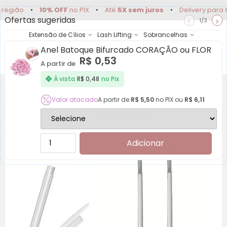
ão
•
10% OFF
no PIX
•
Até
5X sem juros
•
Delivery para Campi
Ofertas sugeridas
<
>
1/3
Extensão de Cílios
Lash Lifting
Sobrancelhas
Anel Batoque Bifurcado CORAÇÃO ou FLOR
Achadinhos
Minha
R$
0,53
Conta
A partir de
À vista
R$
0,48
no Pix
Valor atacado
A partir de
R$
5,50
no PIX ou
R$
6,11
Caneta Gel Branca + 2 Recarga Refil
Adicionar