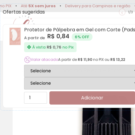
X
•
Até
5X sem juros
•
Delivery para Campinas e região
•
10%
Ofertas sugeridas
<
1/3
Extensão de Cílios
Lash Lifting
Protetor de Pálpebra em Gel com Corte (Pad
R$
0,84
6% OFF
A partir de
À vista
R$
0,76
no Pix
Valor atacado
A partir de
R$
11,90
no PIX ou
R$
13,22
Cola Adesivo João da Beleza – Forró
Adicionar