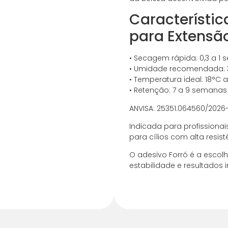
Característic
para Extensão 
• Secagem rápida: 0,3 a 1
• Umidade recomendada: 
• Temperatura ideal: 18°C 
• Retenção: 7 a 9 semanas
ANVISA: 25351.064560/2026
Indicada para profissionai
para cílios com alta resi
O adesivo Forró é a escolh
estabilidade e resultados