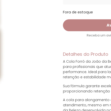
Fora de estoque
A
Receba um avis
Detalhes do Produto
A Cola Forró da João da Be
para profissionais que a
performance. Ideal para l
retenção e estabilidade 
Sua fórmula garante excele
proporcionando retenção
A cola para alongamento d
atendimento, mesmo em re
da Beleza desenvolvida pa