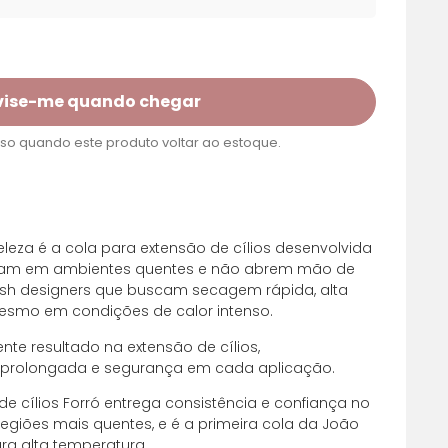
vise-me quando chegar
o quando este produto voltar ao estoque.
leza é a cola para extensão de cílios desenvolvida
tuam em ambientes quentes e não abrem mão de
ash designers que buscam secagem rápida, alta
mesmo em condições de calor intenso.
nte resultado na extensão de cílios,
 prolongada e segurança em cada aplicação.
e cílios Forró entrega consistência e confiança no
giões mais quentes, e é a primeira cola da João
ra alta temperatura.