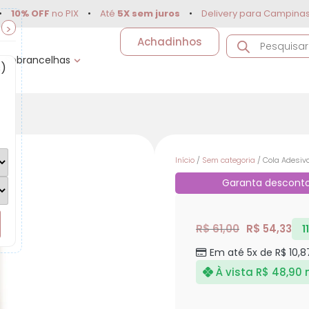
 OFF
no PIX
•
Até
5X sem juros
•
Delivery para Campinas e re
>
Achadinhos
Sobrancelhas
s)
Início
/
Sem categoria
/ Cola Adesivo
Garanta descont
R$
61,00
R$
54,33
1
Em até 5x de
R$
10,8
À vista
R$
48,90