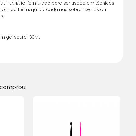
DE HENNA foi formulado para ser usada em técnicas
 tom da henna já aplicada nas sobrancelhas ou
 juros
R$
32,21
s.
 juros
R$
32,22
m gel Sourcil 30ML
 juros
R$
32,22
 juros
R$
32,20
 juros
R$
32,20
 juros
R$
35,52
comprou:
juros
R$
35,91