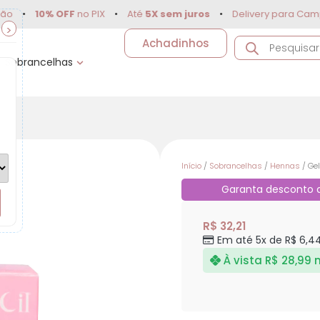
•
10% OFF
no PIX
•
Até
5X sem juros
•
Delivery para Campina
>
Achadinhos
Sobrancelhas
Início
/
Sobrancelhas
/
Hennas
/ Ge
Garanta desconto
R$
32,21
Em até 5x de
R$
6,4
À vista
R$
28,99
n