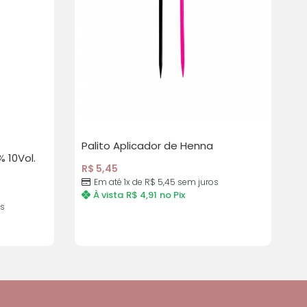
Palito Aplicador de Henna
 10Vol.
R$
5,45
Em até 1x de
R$
5,45
sem juros
À vista
R$
4,91
no Pix
s