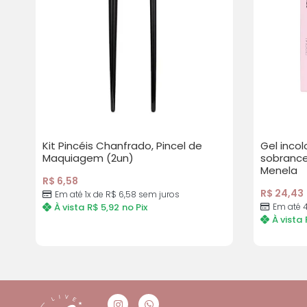
Kit Pincéis Chanfrado, Pincel de
Gel incol
Maquiagem (2un)
sobrance
Menela
R$
6,58
R$
24,43
Em até 1x de
R$
6,58
sem juros
À vista
R$
5,92
no Pix
Em até 
À vista