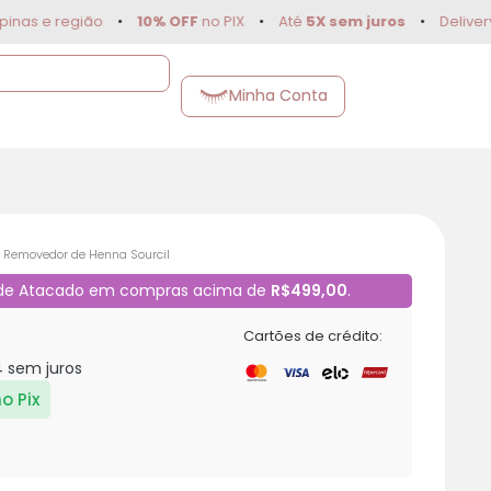
s e região
•
10% OFF
no PIX
•
Até
5X sem juros
•
Delivery pa
Minha Conta
l Removedor de Henna Sourcil
 de Atacado em compras acima de
R$499,00
.
Cartões de crédito:
4
sem juros
o Pix