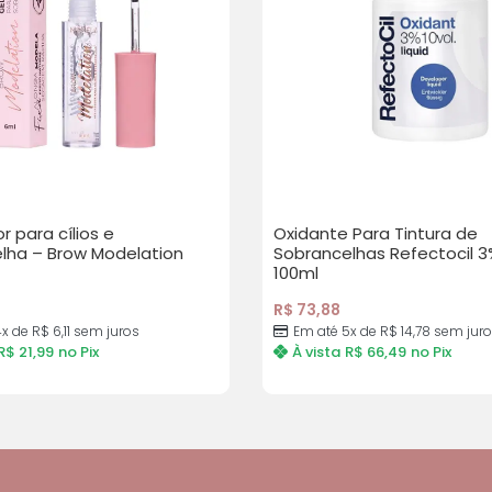
or para cílios e
Oxidante Para Tintura de
lha – Brow Modelation
Sobrancelhas Refectocil 3%
100ml
R$
73,88
4x de
R$
6,11
sem juros
Em até 5x de
R$
14,78
sem juro
R$
21,99
no Pix
À vista
R$
66,49
no Pix