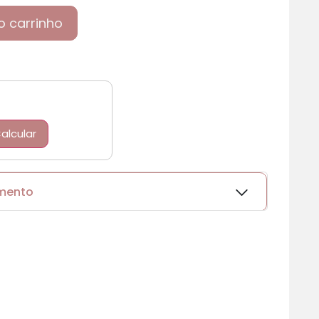
o carrinho
alcular
amento