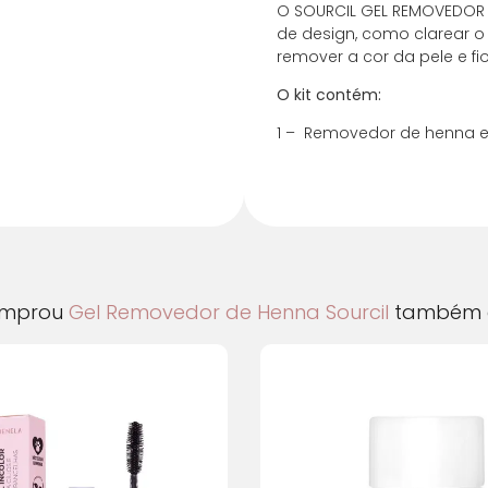
O SOURCIL GEL REMOVEDOR 
de design, como clarear o
1x de
R$
32,21
sem
remover a cor da pele e fio
2x de
R$
16,11
sem
O kit contém:
1 – Removedor de henna e
3x de
R$
10,74
sem
4x de
R$
8,05
sem
5x de
R$
6,44
sem
6x de
R$
5,92
com
omprou
Gel Removedor de Henna Sourcil
também 
7x de
R$
5,13
com 