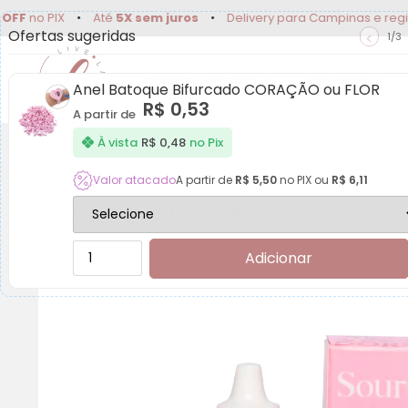
no PIX
•
Até
5X sem juros
•
Delivery para Campinas e região
Ofertas sugeridas
<
1/3
Extensão de Cílios
Lash Lifting
Anel Batoque Bifurcado CORAÇÃO ou FLOR
R$
0,53
A partir de
À vista
R$
0,48
no Pix
Valor atacado
A partir de
R$
5,50
no PIX ou
R$
6,11
Gel Removedor de Henna Sourcil
Adicionar