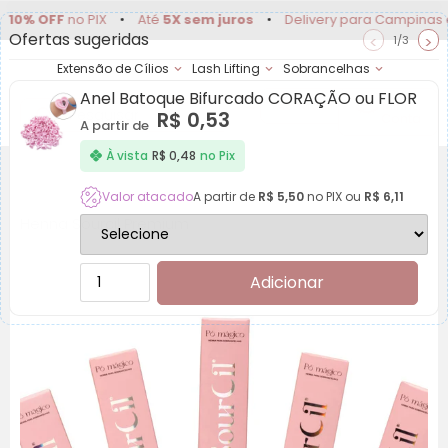
FF
no PIX
•
Até
5X sem juros
•
Delivery para Campinas e regiã
Ofertas sugeridas
<
>
1/3
Extensão de Cílios
Lash Lifting
Sobrancelhas
Anel Batoque Bifurcado CORAÇÃO ou FLOR
Achadinhos
Minha
R$
0,53
Conta
A partir de
À vista
R$
0,48
no Pix
Valor atacado
A partir de
R$
5,50
no PIX ou
R$
6,11
Henna Sourcil Premium
Adicionar