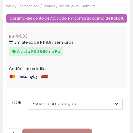
Início
/
Sobrancelhas
/
Hennas
/ Henna Sourcil Premium
Garanta desconto de Atacado em compras acima de
R$1,00
.
R$
44,33
Em até 5x de
R$
8,87
sem juros
À vista
R$
39,90
no Pix
Cartões de crédito:
COR