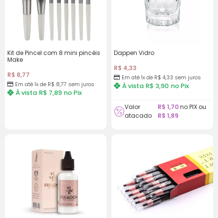
8x de
R$
6,24
com
R$
49,92
juros
9x de
R$
5,60
com
R$
50,40
Kit de Pincel com 8 mini pincéis
Dappen Vidro
Make
juros
R$
4,33
R$
8,77
Em até 1x de
R$
4,33
sem juros
10x de
R$
5,09
com
R$
50,90
Em até 1x de
R$
8,77
sem juros
À vista
R$
3,90
no Pix
À vista
R$
7,89
no Pix
juros
Valor
R$
1,70
no PIX ou
atacado
R$
1,89