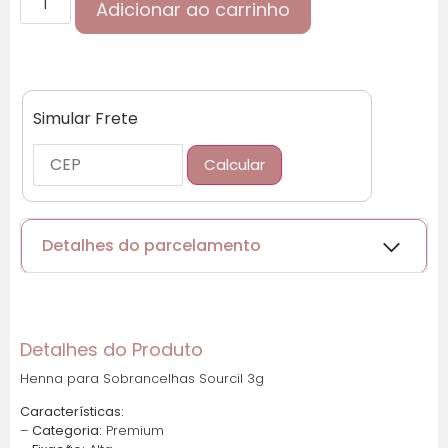
Adicionar ao carrinho
Simular Frete
Calcular
Detalhes do parcelamento
Cartões de crédito:
Detalhes do Produto
Henna para Sobrancelhas Sourcil 3g
Parcelas:
Características:
–
Categoria:
Premium
1x de
R$
44,33
sem
R$
44,33