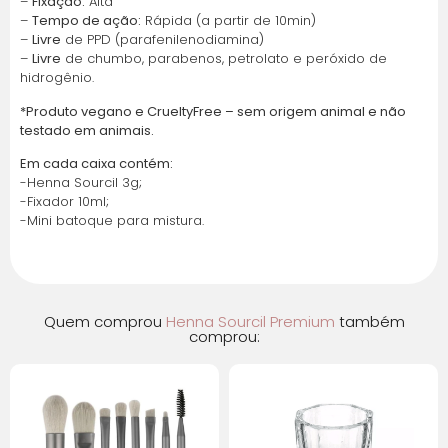
–
Fixação:
Alta
juros
–
Tempo de ação:
Rápida (a partir de 10min)
–
Livre
de PPD (parafenilenodiamina)
–
Livre
de chumbo, parabenos, petrolato e peróxido de
2x de
R$
22,17
sem
R$
44,34
hidrogênio.
juros
*Produto vegano e CrueltyFree – sem origem animal e não
testado em animais.
3x de
R$
14,78
sem
R$
44,34
juros
Em cada caixa contém:
-Henna Sourcil 3g;
-Fixador 10ml;
4x de
R$
11,08
sem
R$
44,32
-Mini batoque para mistura.
juros
5x de
R$
8,87
sem
R$
44,35
juros
Quem comprou
Henna Sourcil Premium
também
comprou:
6x de
R$
8,15
com
R$
48,90
juros
7x de
R$
7,06
com
R$
49,42
juros