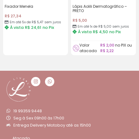
Fixador Menela
Lápis Aolili Dermatográfico –
PRETO
R$
27,34
R$
5,00
Em até 5x de
R$
5,47
sem juros
Em até 1x de
R$
5,00
sem juros
À vista
R$
24,61
no Pix
À vista
R$
4,50
no Pix
Valor
R$
2,00
no PIX ou
atacado
R$
2,22
19 99359 9448
Seg à Sex 09h00 às 17h00
Entrega Delivery Motoboy até as 15h00
Atacado