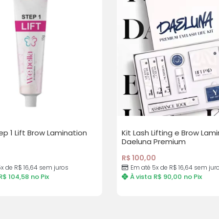
p 1 Lift Brow Lamination
Kit Lash Lifting e Brow Lam
Daeluna Premium
R$
100,00
x de R$ 16,64 sem juros
Em até 5x de R$ 16,64 sem jur
R$
104,58
no Pix
À vista
R$
90,00
no Pix