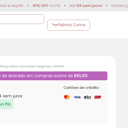
região
•
10% OFF
no PIX
•
Até
5X sem juros
•
Delivery para 
Minha Conta
Lifting e Brow Lamination Nagaraku ANVISA
o de Atacado em compras acima de
R$1,00
.
Cartões de crédito:
4 sem juros
no Pix