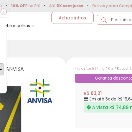
10% OFF
no PIX
•
Até
5X sem juros
•
Delivery para Campinas e 
>
Achadinhos
Sobrancelhas
ku ANVISA
Início
/
Lash Lifting
/
Kits
/ Kit Lash 
Garanta descont
R$ 83,21
Em até 5x de R$ 16,6
À vista
R$ 74,89