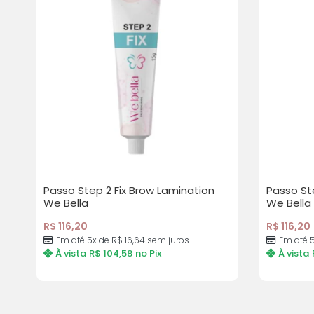
Passo Step 2 Fix Brow Lamination
Passo Ste
We Bella
We Bella
R$
116,20
R$
116,20
Em até 5x de R$ 16,64 sem juros
Em até 5
À vista
R$
104,58
no Pix
À vista