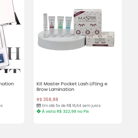
ination
Kit Master Pocket Lash Lifting e
Brow Lamination
R$
358,88
os
Em até 5x de R$ 16,64 sem juros
À vista
R$
322,99
no Pix