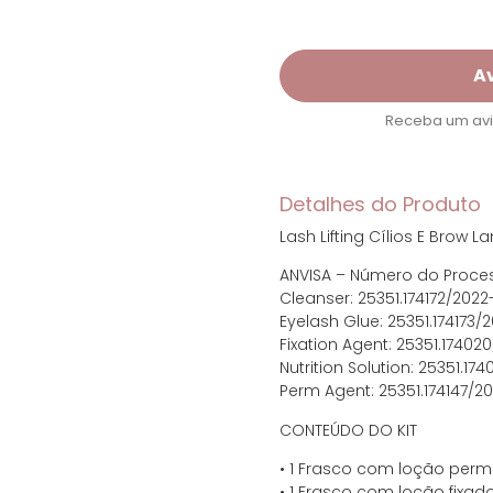
Cartões de crédito:
A
Receba um avis
Parcelas:
Detalhes do Produto
1x de R$ 83,21 se
Lash Lifting Cílios E Brow
2x de R$ 41,61 se
ANVISA – Número do Proce
Cleanser: 25351.174172/2022
3x de R$ 27,74 se
Eyelash Glue: 25351.174173/
Fixation Agent: 25351.17402
4x de R$ 20,80 se
Nutrition Solution: 25351.174
Perm Agent: 25351.174147/2
5x de R$ 16,64 se
CONTEÚDO DO KIT
6x de R$ 15,31 co
• 1 Frasco com loção perm
• 1 Frasco com loção fixad