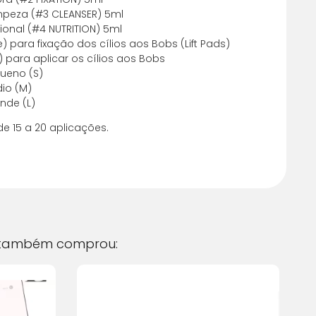
m juros
R$ 92,77
impeza (#3 CLEANSER) 5ml
cional (#4 NUTRITION) 5ml
e) para fixação dos cílios aos Bobs (Lift Pads)
m juros
R$ 93,73
s) para aplicar os cílios aos Bobs
queno (S)
m juros
R$ 94,68
dio (M)
nde (L)
m juros
R$ 95,62
e 15 a 20 aplicações.
m juros
R$ 96,59
m juros
R$ 97,52
também comprou: