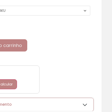
o carrinho
alcular
amento