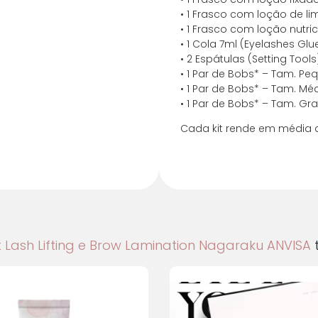
7x de R$ 13,25 co
• 1 Frasco com loção de l
• 1 Frasco com loção nutri
• 1 Cola 7ml (Eyelashes Glu
8x de R$ 11,72 co
• 2 Espátulas (Setting Tool
• 1 Par de Bobs* – Tam. Pe
9x de R$ 10,52 co
• 1 Par de Bobs* – Tam. Mé
• 1 Par de Bobs* – Tam. Gra
10x de R$ 9,56 co
Cada kit rende em média d
11x de R$ 8,78 co
12x de R$ 8,13 co
t Lash Lifting e Brow Lamination Nagaraku ANVISA