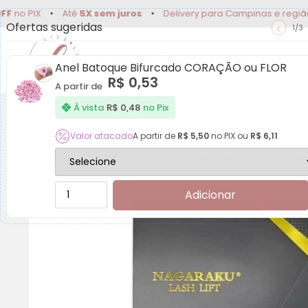
PIX
•
Até
5X sem juros
•
Delivery para Campinas e região
•
Ofertas sugeridas
<
1/3
Extensão de Cílios
Lash Lifting
Anel Batoque Bifurcado CORAÇÃO ou FLOR
R$
0,53
A partir de
À vista
R$
0,48
no Pix
Valor atacado
A partir de
R$
5,50
no PIX ou
R$
6,11
Kit Lash Lifting e Brow Lamination Nagara
Adicionar