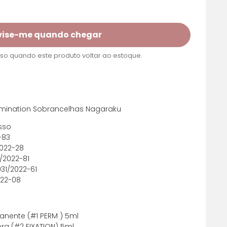
vise-me quando chegar
o quando este produto voltar ao estoque.
m juros
R$ 83,21
 Lamination Sobrancelhas Nagaraku
m juros
R$ 83,21
sso
-83
m juros
R$ 83,21
2022-28
0/2022-81
m juros
R$ 83,21
031/2022-61
022-08
m juros
R$ 83,21
m juros
R$ 91,83
anente (#1 PERM ) 5ml
ora (#2 FIXATION) 5ml