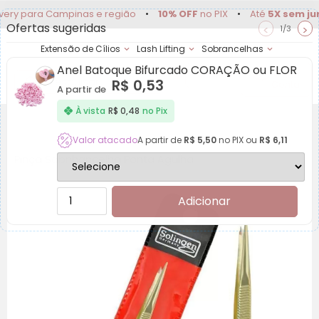
 para Campinas e região
•
10% OFF
no PIX
•
Até
5X sem juros
Ofertas sugeridas
<
>
1/3
Extensão de Cílios
Lash Lifting
Sobrancelhas
Anel Batoque Bifurcado CORAÇÃO ou FLOR
Achadinhos
Minha
R$
0,53
Conta
A partir de
À vista
R$
0,48
no Pix
Valor atacado
A partir de
R$
5,50
no PIX ou
R$
6,11
Pinça Sobnhancelha Ponta Agulha
Adicionar