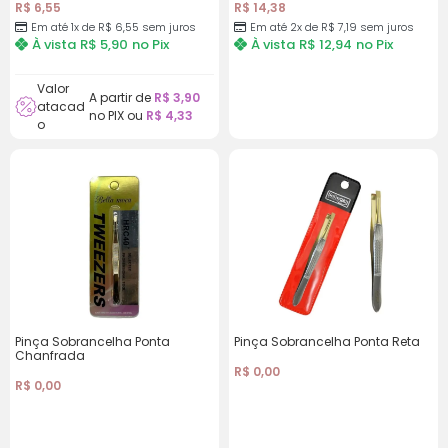
R$
6,55
R$
14,38
Em até 1x de
R$
6,55
sem juros
Em até 2x de
R$
7,19
sem juros
À vista
R$
5,90
no Pix
À vista
R$
12,94
no Pix
Valor
A partir de
R$
3,90
atacad
no PIX ou
R$
4,33
o
Pinça Sobrancelha Ponta
Pinça Sobrancelha Ponta Reta
Chanfrada
R$
0,00
R$
0,00