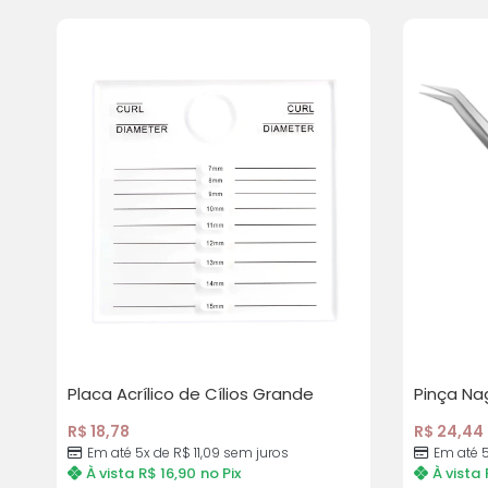
Placa Acrílico de Cílios Grande
Pinça Na
R$
18,78
R$
24,44
Em até 5x de R$ 11,09 sem juros
Em até 5
À vista
R$
16,90
no Pix
À vista