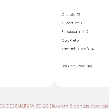
4x de R$ 13,86 se
Chicote: 12
5x de R$ 11,09 se
Curvatura: D
6x de R$ 10,20 co
Espessura: 0.07
7x de R$ 8,83 com
Cor: Preto
Tamanho: Mix 8-14
8x de R$ 7,81 com
9x de R$ 7,01 com
USO PROFISSIONAL
10x de R$ 6,37 co
11x de R$ 5,85 co
12x de R$ 5,41 co
IOS DECEMARS W 6D 2.0 (fio com 6 pontas abertas