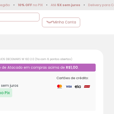
•
10% OFF
no PIX
•
Até
5X sem juros
•
Delivery para Campinas
Minha Conta
LIOS DECEMARS W 6D 2.0 (fio com 6 pontas abertas)
o de Atacado em compras acima de
R$1,00
.
Cartões de crédito:
9 sem juros
no Pix