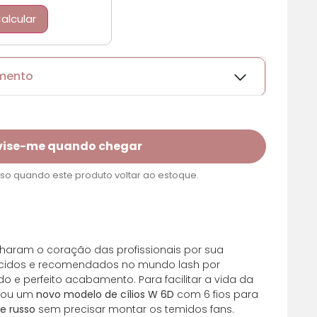
alcular
amento
vise-me quando chegar
o quando este produto voltar ao estoque.
m juros
R$ 55,44
aram o coração das profissionais por sua
m juros
R$ 55,44
ecidos e recomendados no mundo lash por
o e perfeito acabamento. Para facilitar a vida da
riou um
novo modelo de cílios W 6D
com 6 fios para
m juros
R$ 55,44
e russo
sem precisar montar os temidos fans.