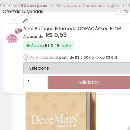
té
5X sem juros
•
Delivery para Campinas e região
•
10% OFF
Ofertas sugeridas
<
1/3
Extensão de Cílios
Lash Lifting
Anel Batoque Bifurcado CORAÇÃO ou FLOR
R$
0,53
A partir de
À vista
R$
0,48
no Pix
Valor atacado
A partir de
R$
5,50
no PIX ou
R$
6,11
CÍLIOS DECEMARS W 6D 2.0 (fio com 6 pon
Adicionar