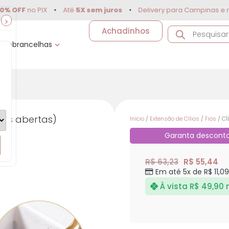
no PIX
•
Até
5X sem juros
•
Delivery para Campinas e região
>
Achadinhos
Sobrancelhas
tas abertas)
Início
/
Extensão de Cílios
/
Fios
/ CÍ
Garanta descont
R$ 63,23
R$ 55,44
Em até 5x de R$ 11,0
À vista
R$ 49,90