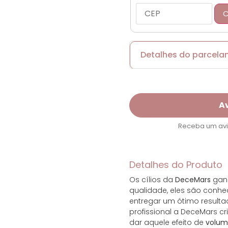
C
Detalhes do parcel
Cartões de crédito:
A
Receba um avis
Parcelas:
Detalhes do Produto
1x de R$ 55,44 se
Os cílios da
DeceMars
ganh
2x de R$ 27,72 se
qualidade, eles são conh
entregar um ótimo resultad
profissional a DeceMars c
3x de R$ 18,48 se
dar aquele efeito de
volum