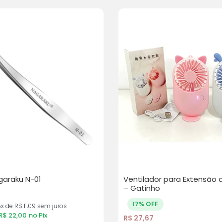
garaku N-01
Ventilador para Extensão d
– Gatinho
17% OFF
x de R$ 11,09 sem juros
R$
22,00
no Pix
R$
27,67