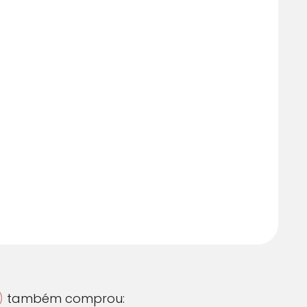
m juros
R$ 55,44
m juros
R$ 55,44
m juros
R$ 61,18
 juros
R$ 61,81
 juros
R$ 62,45
 juros
R$ 63,08
m juros
R$ 63,71
m juros
R$ 64,35
m juros
R$ 64,98
)
também comprou: