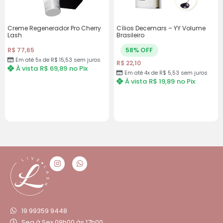
Creme Regenerador Pro Cherry
Cílios Decemars – YY Volume
Lash
Brasileiro
58% OFF
R$
77,65
Em até 5x de
R$
15,53
sem juros
R$
22,10
À vista
R$
69,89
no Pix
Em até 4x de
R$
5,53
sem juros
À vista
R$
19,89
no Pix
19 99359 9448
Seg à Sex 09h00 às 17h00