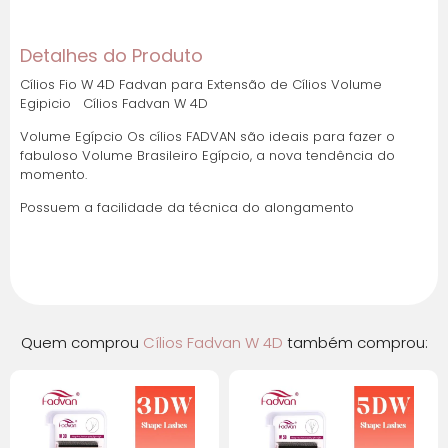
Cartões de crédito:
Detalhes do Produto
Cílios Fio W 4D Fadvan para Extensão de Cílios Volume
Egipicio Cílios Fadvan W 4D
Parcelas:
Volume Egípcio Os cílios FADVAN são ideais para fazer o
1x de
R$
36,56
sem
R$
36,56
fabuloso Volume Brasileiro Egípcio, a nova tendência do
juros
momento.
Possuem a facilidade da técnica do alongamento
2x de
R$
18,28
sem
R$
36,56
juros
3x de
R$
12,19
sem
R$
36,57
juros
Quem comprou
Cílios Fadvan W 4D
também comprou:
4x de
R$
9,14
sem
R$
36,56
juros
5x de
R$
7,31
sem
R$
36,55