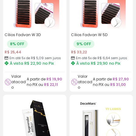
juros
6x de
R$
6,72
com
R$
40,32
juros
Cílios Fadvan W 3D
Cílios Fadvan W 5D
7x de
R$
5,82
com
R$
40,74
juros
8% OFF
9% OFF
R$
25,44
R$
33,22
8x de
R$
5,15
com
R$
41,20
Em até 5x de
R$
5,09
sem juros
Em até 5x de
R$
6,64
sem juros
À vista
R$
22,90
no Pix
À vista
R$
29,90
no Pix
juros
Valor
Valor
A partir de
R$
19,90
A partir de
R$
27,90
atacad
atacad
no PIX ou
R$
22,11
no PIX ou
R$
31,00
o
o