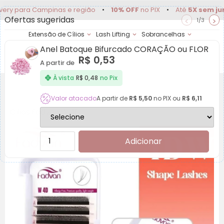
ra Campinas e região
•
10% OFF
no PIX
•
Até
5X sem juros
•
D
Ofertas sugeridas
<
>
1/3
Extensão de Cílios
Lash Lifting
Sobrancelhas
Anel Batoque Bifurcado CORAÇÃO ou FLOR
Achadinhos
Minha
R$
0,53
Conta
A partir de
À vista
R$
0,48
no Pix
Valor atacado
A partir de
R$
5,50
no PIX ou
R$
6,11
Cílios Fadvan W 4D
Adicionar