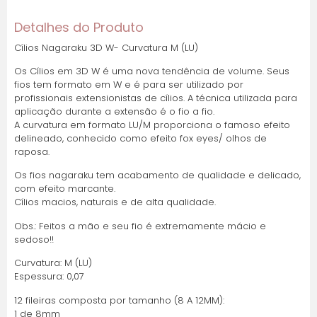
Detalhes do Produto
1x de R$ 36,54 sem
R$ 36,54
juros
Cílios Nagaraku 3D W- Curvatura M (LU)
Os Cílios em 3D W é uma nova tendência de volume. Seus
2x de R$ 18,27 sem
R$ 36,54
fios tem formato em W e é para ser utilizado por
juros
profissionais extensionistas de cílios. A técnica utilizada para
aplicação durante a extensão é o fio a fio.
A curvatura em formato LU/M proporciona o famoso efeito
3x de R$ 12,18 sem
R$ 36,54
delineado, conhecido como efeito fox eyes/ olhos de
juros
raposa.
Os fios nagaraku tem acabamento de qualidade e delicado,
4x de R$ 9,14 sem
R$ 36,54
com efeito marcante.
juros
Cílios macios, naturais e de alta qualidade.
Obs.: Feitos a mão e seu fio é extremamente mácio e
5x de R$ 7,31 sem
R$ 36,54
sedoso!!
juros
Curvatura: M (LU)
6x de R$ 6,72 com
R$ 40,33
Espessura: 0,07
juros
12 fileiras composta por tamanho (8 A 12MM):
1 de 8mm