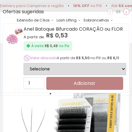
 para Campinas e região
•
10% OFF
no PIX
•
Até
5X sem juros
Ofertas sugeridas
<
>
1/3
Extensão de Cílios
Lash Lifting
Sobrancelhas
Anel Batoque Bifurcado CORAÇÃO ou FLOR
Achadinhos
Minha
R$
0,53
Conta
A partir de
À vista
R$
0,48
no Pix
Valor atacado
A partir de
R$
5,50
no PIX ou
R$
6,11
Cílios Nagaraku W 3D Curvatura M 0,07 (Fox Eyes)
Adicionar