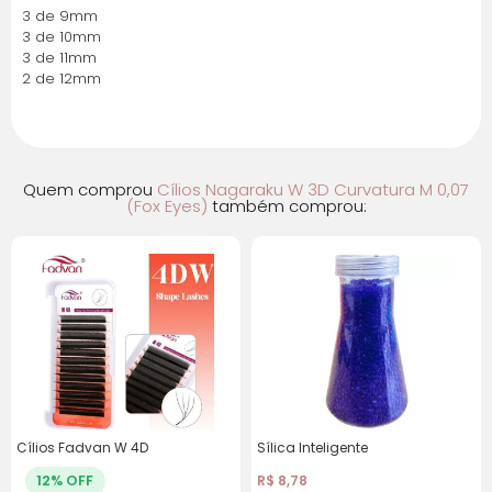
7x de R$ 5,82 com
R$ 40,74
3 de 9mm
juros
3 de 10mm
3 de 11mm
2 de 12mm
8x de R$ 5,14 com
R$ 41,16
juros
Quem comprou
Cílios Nagaraku W 3D Curvatura M 0,07
(Fox Eyes)
também comprou:
Cílios Fadvan W 4D
Sílica Inteligente
12% OFF
R$
8,78