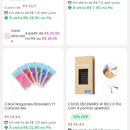
Em até 5x de R$ 7,31 sem juros
R$
32,11
À vista
R$
7,90
no Pix
A partir de
Em até 5x de R$ 7,31 sem juros
À vista
R$
28,90
no Pix
Valor
A partir de
R$
23,90
atacad
no PIX ou
R$
26,55
o
Cílios Nagaraku Brasileiro YY
CÍLIOS DECEMARS W 6D 2.0 (fio
Colorido Mix
com 6 pontas abertas)
12% OFF
R$
36,54
Em até 5x de R$ 7,31 sem juros
R$
55,44
À vista
R$
32,89
no Pix