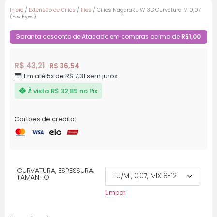
Início
/
Extensão de Cílios
/
Fios
/ Cílios Nagaraku W 3D Curvatura M 0,07
(Fox Eyes)
Garanta desconto de Atacado em compras acima de
R$1,00
.
R$ 43,21
R$ 36,54
Em até 5x de R$ 7,31 sem juros
À vista
R$ 32,89
no Pix
Cartões de crédito:
CURVATURA, ESPESSURA,
TAMANHO
Limpar