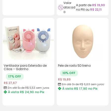
Valor
A partir de
R$
19,90
atacad
no PIX ou
R$
22,11
o
Ventilador para Extensão de
Pele de rosto 5D treino
Cílios – Gatinho
10% OFF
17% OFF
R$
19,89
R$
27,67
Em até 3x de
R$
6,63
sem juros
Em até 5x de
R$
5,53
sem juros
À vista
R$
17,90
no Pix
À vista
R$
24,90
no Pix