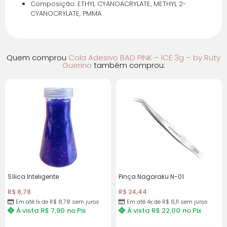
Composição: ETHYL CYANOACRYLATE, METHYL 2-
CYANOCRYLATE, PMMA
Quem comprou
Cola Adesivo BAD PINK – ICE 3g – by Ruty
Guerino
também comprou:
Sílica Inteligente
Pinça Nagaraku N-01
R$
8,78
R$
24,44
Em até 1x de
R$
8,78
sem juros
Em até 4x de
R$
6,11
sem juros
À vista
R$
7,90
no Pix
À vista
R$
22,00
no Pix