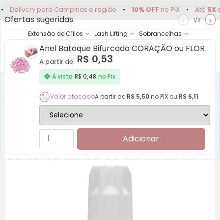
very para Campinas e região
•
10% OFF
no PIX
•
Até
5X sem ju
Ofertas sugeridas
<
>
1/3
Extensão de Cílios
Lash Lifting
Sobrancelhas
Anel Batoque Bifurcado CORAÇÃO ou FLOR
Achadinhos
Minha
R$
0,53
Conta
A partir de
À vista
R$
0,48
no Pix
Valor atacado
A partir de
R$
5,50
no PIX ou
R$
6,11
Cola Adesivo BAD PINK – ICE 3g – by Ruty Guerino
Adicionar