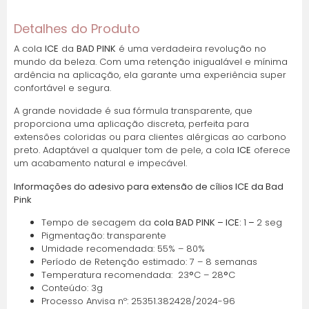
Detalhes do Produto
A cola
ICE
da
BAD PINK
é uma verdadeira revolução no
mundo da beleza. Com uma retenção inigualável e mínima
ardência na aplicação, ela garante uma experiência super
confortável e segura.
A grande novidade é sua fórmula transparente, que
proporciona uma aplicação discreta, perfeita para
extensões coloridas ou para clientes alérgicas ao carbono
preto. Adaptável a qualquer tom de pele, a cola
ICE
oferece
um acabamento natural e impecável.
Informações do adesivo para extensão de cílios ICE da Bad
Pink
Tempo de secagem da
cola BAD PINK – ICE:
1
–
2 seg
Pigmentação: transparente
Umidade recomendada: 55% – 80%
Período de Retenção estimado: 7 – 8 semanas
Temperatura recomendada: 23
°
C – 28
°
C
Conteúdo: 3g
Processo Anvisa nº: 25351.382428/2024-96