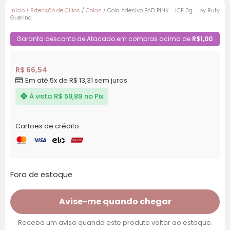
Início
/
Extensão de Cílios
/
Colas
/ Cola Adesivo BAD PINK – ICE 3g – by Ruty
Guerino
Garanta desconto de Atacado em compras acima de
R$1,00
.
R$
66,54
Em até 5x de
R$
13,31
sem juros
À vista
R$
59,89
no Pix
Cartões de crédito:
Fora de estoque
Avise-me quando chegar
Receba um aviso quando este produto voltar ao estoque.