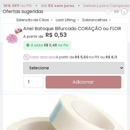
OFF
no PIX
•
Até
5X sem juros
•
Delivery para Campinas e regi
Ofertas sugeridas
<
>
1/3
Extensão de Cílios
Lash Lifting
Sobrancelhas
Anel Batoque Bifurcado CORAÇÃO ou FLOR
Achadinhos
Minha
R$
0,53
Conta
A partir de
À vista
R$
0,48
no Pix
Valor atacado
A partir de
R$
5,50
no PIX ou
R$
6,11
Fita Micropore
Adicionar