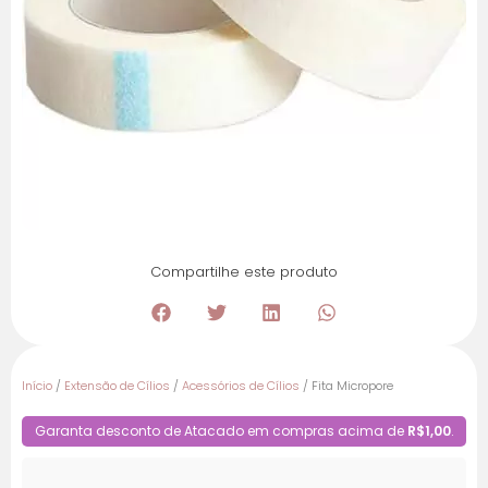
Compartilhe este produto
Início
/
Extensão de Cílios
/
Acessórios de Cílios
/ Fita Micropore
Garanta desconto de Atacado em compras acima de
R$1,00
.