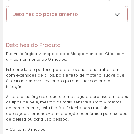
Detalhes do parcelamento
Cartões de crédito:
Detalhes do Produto
Fita Antialérgica Micropore para Alongamento de Cílios com
um comprimento de 9 metros.
Parcelas:
Este produto é perfeito para profissionais que trabalham
1x de
R$
2,44
sem
R$
2,44
com extensões de cílios, pois é feito de material suave que
juros
é fácil de remover, evitando qualquer desconforto ou
irritação.
A fita é antialérgica, o que a torna segura para uso em todos
os tipos de pele, mesmo as mais sensíveis. Com 9 metros
de comprimento, esta fita é suficiente para múltiplas
aplicações, tornando-a uma opção econômica para salões
de beleza ou para uso pessoal.
– Contém: 9 metros