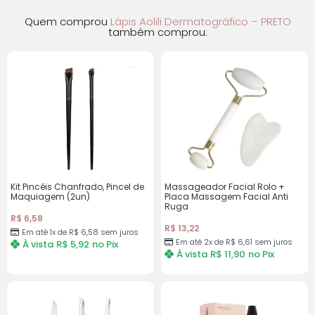
Quem comprou
Lápis Aolili Dermatográfico – PRETO
também comprou:
Kit Pincéis Chanfrado, Pincel de
Massageador Facial Rolo +
Maquiagem (2un)
Placa Massagem Facial Anti
Ruga
R$
6,58
R$
13,22
Em até 1x de
R$
6,58
sem juros
Em até 2x de
R$
6,61
sem juros
À vista
R$
5,92
no Pix
À vista
R$
11,90
no Pix