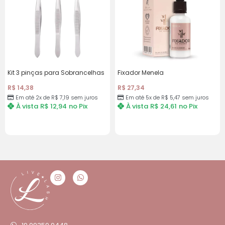
Kit 3 pinças para Sobrancelhas
Fixador Menela
R$
14,38
R$
27,34
Em até 2x de
R$
7,19
sem juros
Em até 5x de
R$
5,47
sem juros
À vista
R$
12,94
no Pix
À vista
R$
24,61
no Pix