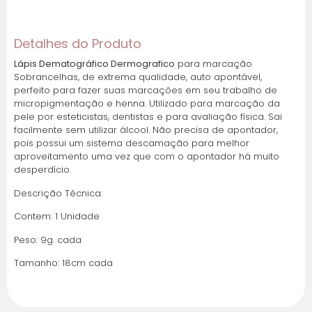
Cartões de crédito:
Detalhes do Produto
Lápis Dematográfico Dermografico
para marcação
Sobrancelhas, de extrema qualidade, auto apontável,
Parcelas:
perfeito para fazer suas marcações em seu trabalho de
micropigmentação e henna. Utilizado para marcação da
1x de
R$
5,00
sem
R$
5,00
pele por esteticistas, dentistas e para avaliação física. Sai
juros
facilmente sem utilizar álcool. Não precisa de apontador,
pois possui um sistema descamação para melhor
aproveitamento uma vez que com o apontador há muito
desperdício.
Descrição Técnica:
Contem: 1 Unidade
Peso: 9g. cada
Tamanho: 18cm cada