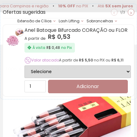
Campinas e região
•
10% OFF
no PIX
•
Até
5X sem juros
•
Del
Ofertas sugeridas
<
>
1/3
Extensão de Cílios
Lash Lifting
Sobrancelhas
Anel Batoque Bifurcado CORAÇÃO ou FLOR
Achadinhos
Minha
R$
0,53
Conta
A partir de
À vista
R$
0,48
no Pix
Valor atacado
A partir de
R$
5,50
no PIX ou
R$
6,11
Lápis Aolili Dermatográfico – PRETO
Adicionar