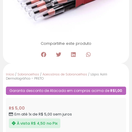
Compartilhe este produto
Início
/
Sobrancelhas
/
Acessórios de Sobrancelhas
/ Lápis Aolili
Dermatográfico – PRETO
Garanta desconto de Atacado em compras acima de
R$1,00
.
R$
5,00
Em até 1x de
R$
5,00
sem juros
À vista
R$
4,50
no Pix