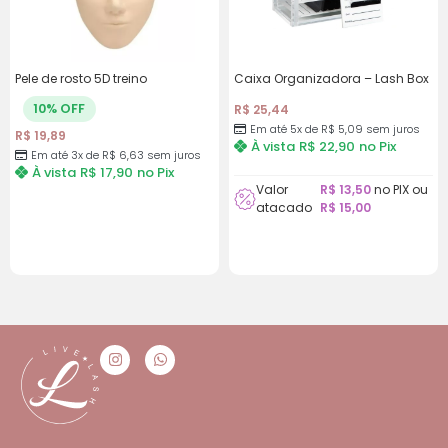
Pele de rosto 5D treino
Caixa Organizadora – Lash Box
10% OFF
R$
25,44
Em até 5x de
R$
5,09
sem juros
R$
19,89
À vista
R$
22,90
no Pix
Em até 3x de
R$
6,63
sem juros
À vista
R$
17,90
no Pix
Valor
R$
13,50
no PIX ou
atacado
R$
15,00