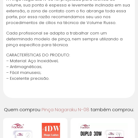
volume, sua ponta é espessa e levemente inclinada em sua
1x de
R$
38,78
sem
R$
38,78
extensão, a zona de contato com o fio abrange toda essa
juros
parte, por essa razão recomendamos seu uso nos
procedimentos de cílios na técnica de Volume Russo.
2x de
R$
19,39
sem
R$
38,78
Cada profissional se adapta a trabalhar com um
juros
determinado modelo de pinça, nem sempre utilizando a
pinça específica para técnica.
3x de
R$
12,93
sem
R$
38,79
CARACTERÍSTICAS DO PRODUTO:
juros
– Material: Aço Inoxidável;
– Antimagnéticas;
– Fácil manuseio;
4x de
R$
9,69
sem
R$
38,76
– Excelente precisão.
juros
5x de
R$
7,76
sem
R$
38,80
juros
Quem comprou
Pinça Nagaraku N-08
também comprou:
6x de
R$
7,13
com
R$
42,78
juros
7x de
R$
6,18
com
R$
43,26