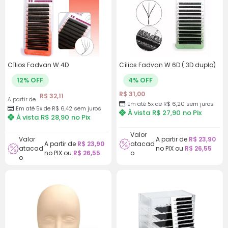
juros
8x de
R$
5,46
com
R$
43,68
juros
Cílios Fadvan W 4D
Cílios Fadvan W 6D ( 3D duplo)
12% OFF
4% OFF
R$
31,00
R$
32,11
A partir de
Em até 5x de
R$
6,20
sem juros
Em até 5x de
R$
6,42
sem juros
À vista
R$
27,90
no Pix
À vista
R$
28,90
no Pix
Valor
Valor
A partir de
R$
23,90
A partir de
R$
23,90
atacad
atacad
no PIX ou
R$
26,55
no PIX ou
R$
26,55
o
o