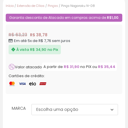
Início
/
Extensão de Cílios
/
Pinças
/ Pinça Nagaraku N-08
Garanta desconto de Atacado em compras acima de
R$1,00
.
R$
63,23
R$
38,78
Em até 5x de
R$
7,76
sem juros
À vista
R$
34,90
no Pix
A partir de
R$
31,90
no PIX ou
R$
35,44
Valor atacado
Cartões de crédito:
MARCA