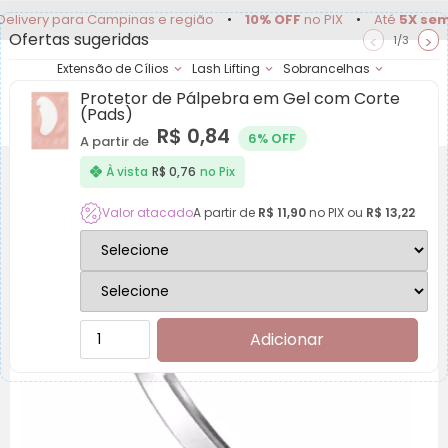
y para Campinas e região
•
10% OFF
no PIX
•
Até
5X sem juros
Ofertas sugeridas
<
>
1/3
Extensão de Cílios
Lash Lifting
Sobrancelhas
Protetor de Pálpebra em Gel com Corte
Achadinhos
Minha
(Pads)
Conta
R$
0,84
6% OFF
A partir de
À vista
R$
0,76
no Pix
Valor atacado
A partir de
R$
11,90
no PIX ou
R$
13,22
Pinça Nagaraku N-08
Adicionar