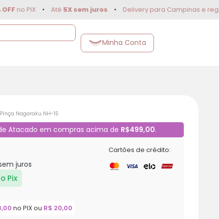
no PIX
•
Até
5X sem juros
•
Delivery para Campinas e região
Minha Conta
 Pinça Nagaraku NH-15
 de Atacado em compras acima de
R$499,00
.
Cartões de crédito:
 sem juros
o Pix
8,00
no PIX ou
R$
20,00