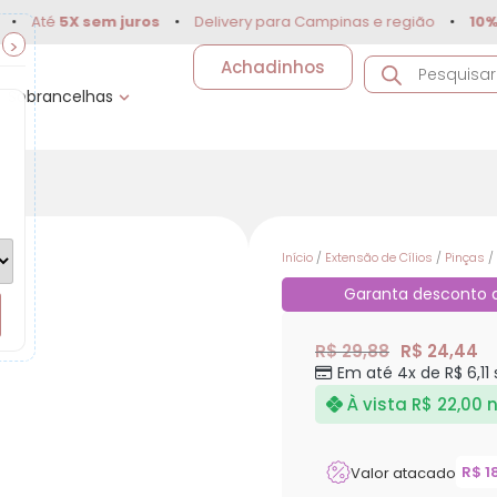
té
5X sem juros
•
Delivery para Campinas e região
•
10% OFF
>
Achadinhos
Sobrancelhas
Início
/
Extensão de Cílios
/
Pinças
/
Garanta desconto
R$ 29,88
R$ 24,44
Em até 4x de R$ 6,11
À vista
R$ 22,00
n
R$
1
Valor atacado