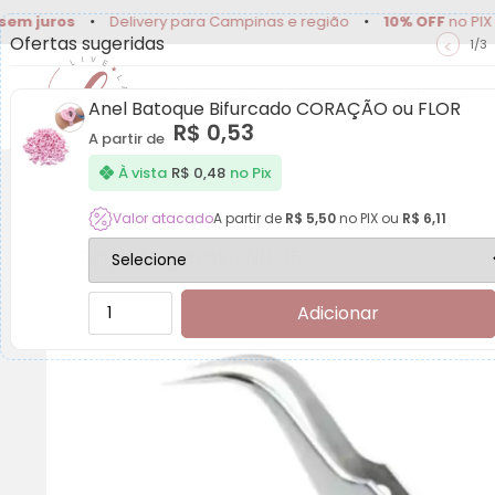
juros
•
Delivery para Campinas e região
•
10% OFF
no PIX
•
A
Ofertas sugeridas
<
1/3
Extensão de Cílios
Lash Lifting
Anel Batoque Bifurcado CORAÇÃO ou FLOR
R$
0,53
A partir de
À vista
R$
0,48
no Pix
Valor atacado
A partir de
R$
5,50
no PIX ou
R$
6,11
Pinça Nagaraku NH-15
Adicionar