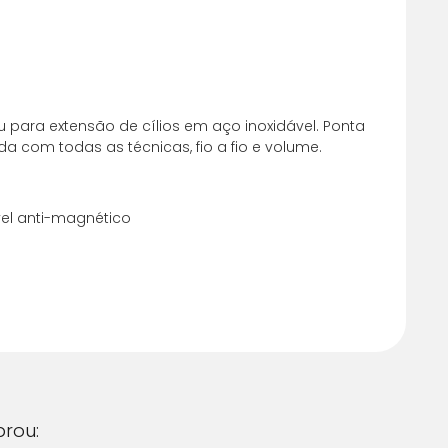
u para extensão de cílios em aço inoxidável. Ponta
zada com todas as técnicas, fio a fio e volume.
m juros
R$ 24,44
el anti-magnético
m juros
R$ 24,44
 juros
R$ 24,44
 juros
R$ 24,44
rou: