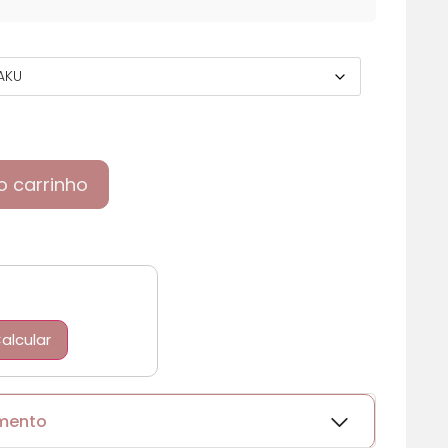
o carrinho
alcular
amento