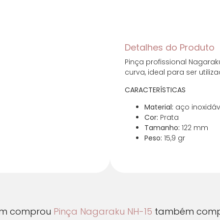
Cartões de crédito:
Detalhes do Produto
Pinça profissional Nagarak
Parcelas:
curva, ideal para ser utili
CARACTERÍSTICAS
1x de R$ 24,44 se
Material:
aço inoxidáv
2x de R$ 12,22 se
Cor:
Prata
Tamanho:
122 mm
Peso:
15,9 gr
3x de R$ 8,15 sem
4x de R$ 6,11 sem
m comprou
Pinça Nagaraku NH-15
também comp