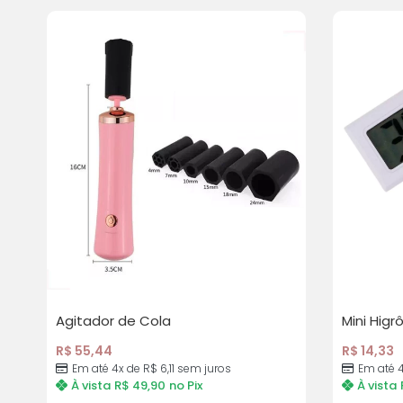
Agitador de Cola
Mini Hig
R$
55,44
R$
14,33
Em até 4x de R$ 6,11 sem juros
Em até 4
À vista
R$
49,90
no Pix
À vista