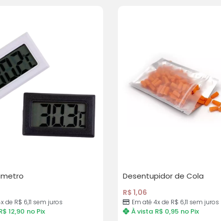
rômetro
Desentupidor de Cola
R$
1,06
x de R$ 6,11 sem juros
Em até 4x de R$ 6,11 sem juros
R$
12,90
no Pix
À vista
R$
0,95
no Pix