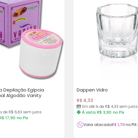
a Depilação Egípcia
Dappen Vidro
nal Algodão Vanity
R$
4,33
Em até 1x de
R$
4,33
sem juros
3x de
R$
6,63
sem juros
À vista
R$
3,90
no Pix
R$
17,90
no Pix
Valor atacado
R$
1,70
no PIX