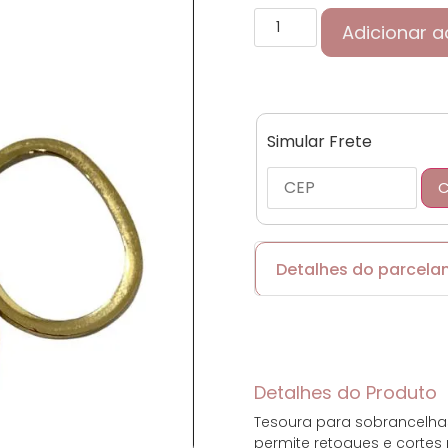
Adicionar a
Simular Frete
C
Detalhes do parcel
Cartões de crédito:
Detalhes do Produto
Tesoura para sobrancelhas,
Parcelas:
permite retoques e cortes 