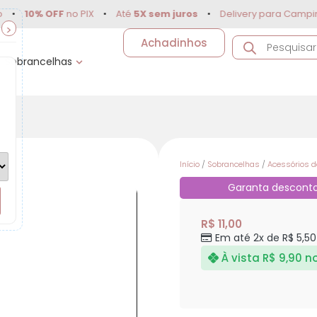
10% OFF
no PIX
•
Até
5X sem juros
•
Delivery para Campinas e 
>
Achadinhos
Sobrancelhas
Início
/
Sobrancelhas
/
Acessórios 
Garanta descont
R$
11,00
Em até 2x de
R$
5,50
À vista
R$
9,90
no