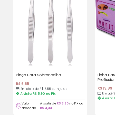
Pinça Para Sobrancelha
Linha Par
Profissio
R$
6,55
R$
19,89
Em até 1x de
R$
6,55
sem juros
À vista
R$
5,90
no Pix
Em até 
À vista
Valor
A partir de
R$
3,90
no PIX ou
atacado
R$
4,33