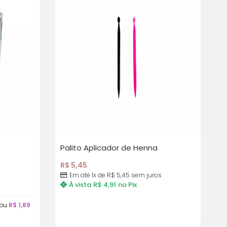
Palito Aplicador de Henna
R$
5,45
Em até 1x de
R$
5,45
sem juros
À vista
R$
4,91
no Pix
 ou
R$
1,89