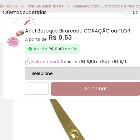
PIX
•
Até
5X sem juros
•
Delivery para Campinas e região
•
Ofertas sugeridas
<
1/3
Extensão de Cílios
Lash Lifting
Anel Batoque Bifurcado CORAÇÃO ou FLOR
R$
0,53
A partir de
À vista
R$
0,48
no Pix
Valor atacado
A partir de
R$
5,50
no PIX ou
R$
6,11
Tesoura Ponta Reta
Adicionar