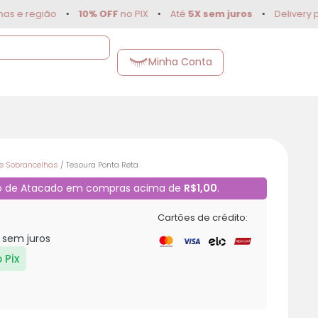
região
•
10% OFF
no PIX
•
Até
5X sem juros
•
Delivery para 
Minha Conta
de Sobrancelhas
/ Tesoura Ponta Reta
o de Atacado em compras acima de
R$1,00
.
Cartões de crédito:
sem juros
 Pix