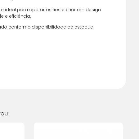
e e ideal para aparar os fios e criar um design
 juros
R$
11,00
 e eficiência.
 juros
R$
11,00
iado conforme disponibilidade de estoque
ou: