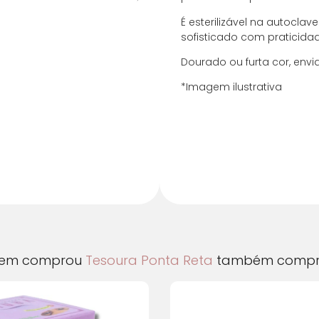
É esterilizável na autoclav
1x de
R$
11,00
sem
sofisticado com praticidade
2x de
R$
5,50
sem
Dourado ou furta cor, env
*Imagem ilustrativa
em comprou
Tesoura Ponta Reta
também compr