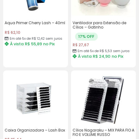
8x de
R$
5,46
com
R$
43,68
juros
Aqua Primer Cherry Lash – 40ml
Ventilador para Extensão de
Cílios – Gatinho
R$
62,10
17% OFF
Em até 5x de
R$
12,42
sem juros
À vista
R$
55,89
no Pix
R$
27,67
Em até 5x de
R$
5,53
sem juros
À vista
R$
24,90
no Pix
Caixa Organizadora – Lash Box
Cílios Nagaraku – MIX PARA FIO A
FIO E VOLUME RUSSO