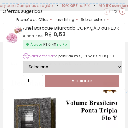
ara Campinas e região
•
10% OFF
no PIX
•
Até
5X sem juros
•
Ofertas sugeridas
<
>
1/3
Extensão de Cílios
Lash Lifting
Sobrancelhas
Anel Batoque Bifurcado CORAÇÃO ou FLOR
Achadinhos
Minha
R$
0,53
Conta
A partir de
À vista
R$
0,48
no Pix
Valor atacado
A partir de
R$
5,50
no PIX ou
R$
6,11
Cílios Decemars Volume Brasileiro YY 3 SPLIT
Adicionar