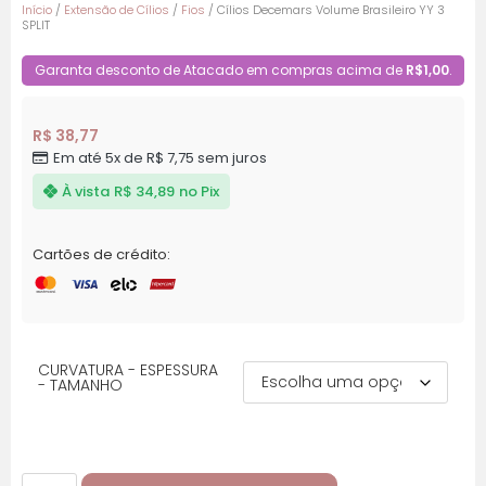
Início
/
Extensão de Cílios
/
Fios
/ Cílios Decemars Volume Brasileiro YY 3
SPLIT
Garanta desconto de Atacado em compras acima de
R$1,00
.
R$
38,77
Em até 5x de
R$
7,75
sem juros
À vista
R$
34,89
no Pix
Cartões de crédito:
CURVATURA - ESPESSURA
- TAMANHO