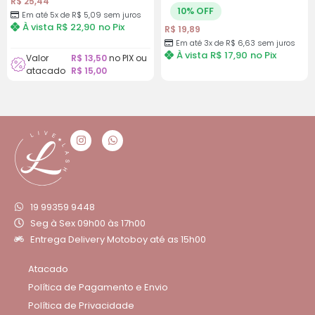
R$
25,44
10% OFF
Em até 5x de
R$
5,09
sem juros
À vista
R$
22,90
no Pix
R$
19,89
Em até 3x de
R$
6,63
sem juros
À vista
R$
17,90
no Pix
Valor
R$
13,50
no PIX ou
atacado
R$
15,00
19 99359 9448
Seg à Sex 09h00 às 17h00
Entrega Delivery Motoboy até as 15h00
Atacado
Política de Pagamento e Envio
Política de Privacidade