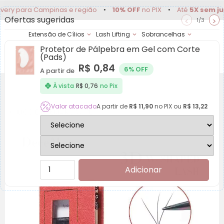
ara Campinas e região
•
10% OFF
no PIX
•
Até
5X sem juros
•
Ofertas sugeridas
<
>
1/3
Extensão de Cílios
Lash Lifting
Sobrancelhas
Protetor de Pálpebra em Gel com Corte
Achadinhos
Minha
(Pads)
Conta
R$
0,84
6% OFF
A partir de
À vista
R$
0,76
no Pix
Valor atacado
A partir de
R$
11,90
no PIX ou
R$
13,22
CÍLIOS DECEMARS W 3D
Adicionar