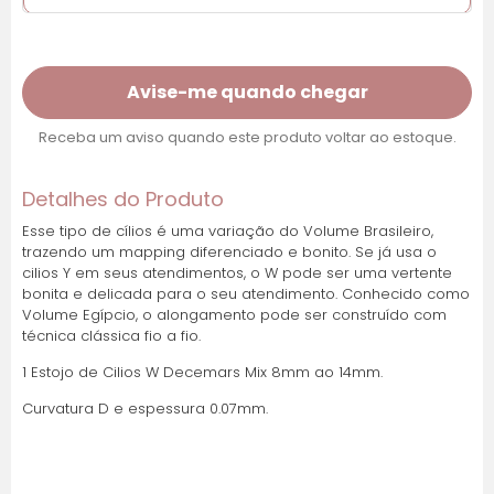
Cartões de crédito:
Avise-me quando chegar
Receba um aviso quando este produto voltar ao estoque.
Parcelas:
Detalhes do Produto
1x de R$ 36,54 sem
R$ 36,54
juros
Esse tipo de cílios é uma variação do Volume Brasileiro,
trazendo um mapping diferenciado e bonito. Se já usa o
cilios Y em seus atendimentos, o W pode ser uma vertente
2x de R$ 18,27 sem
R$ 36,54
bonita e delicada para o seu atendimento. Conhecido como
juros
Volume Egípcio, o alongamento pode ser construído com
técnica clássica fio a fio.
3x de R$ 12,18 sem
R$ 36,54
1 Estojo de Cilios W Decemars Mix 8mm ao 14mm.
juros
Curvatura D e espessura 0.07mm.
4x de R$ 9,14 sem
R$ 36,54
juros