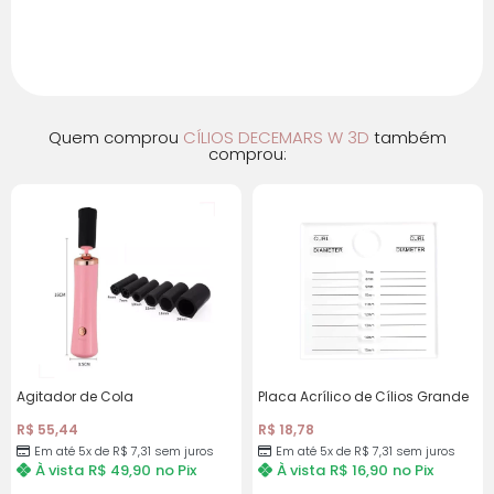
5x de R$ 7,31 sem
R$ 36,54
juros
6x de R$ 6,72 com
R$ 40,33
juros
Quem comprou
CÍLIOS DECEMARS W 3D
também
comprou:
7x de R$ 5,82 com
R$ 40,74
juros
8x de R$ 5,14 com
R$ 41,16
juros
Agitador de Cola
Placa Acrílico de Cílios Grande
R$
55,44
R$
18,78
Em até 5x de R$ 7,31 sem juros
Em até 5x de R$ 7,31 sem juros
À vista
R$
49,90
no Pix
À vista
R$
16,90
no Pix