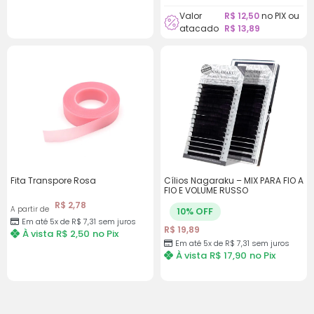
Valor
R$
12,50
no PIX ou
atacado
R$
13,89
Fita Transpore Rosa
Cílios Nagaraku – MIX PARA FIO A
FIO E VOLUME RUSSO
R$
2,78
A partir de
10% OFF
Em até 5x de R$ 7,31 sem juros
R$
19,89
À vista
R$
2,50
no Pix
Em até 5x de R$ 7,31 sem juros
À vista
R$
17,90
no Pix