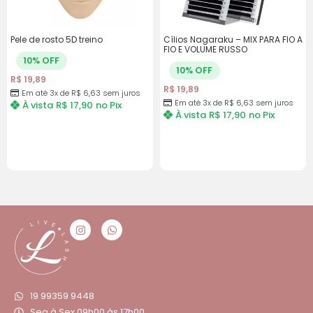
Pele de rosto 5D treino
Cílios Nagaraku – MIX PARA FIO A
FIO E VOLUME RUSSO
10% OFF
10% OFF
R$
19,89
R$
19,89
Em até 3x de
R$
6,63
sem juros
Em até 3x de
R$
6,63
sem juros
À vista
R$
17,90
no Pix
À vista
R$
17,90
no Pix
19 99359 9448
Seg à Sex 09h00 às 17h00