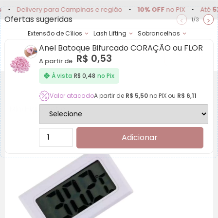
livery para Campinas e região
•
10% OFF
no PIX
•
Até
5X sem 
Ofertas sugeridas
<
>
1/3
Extensão de Cílios
Lash Lifting
Sobrancelhas
Anel Batoque Bifurcado CORAÇÃO ou FLOR
Achadinhos
Minha
R$
0,53
Conta
A partir de
À vista
R$
0,48
no Pix
Valor atacado
A partir de
R$
5,50
no PIX ou
R$
6,11
Mini Higrômetro
Adicionar