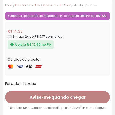
Início
/
Extensão de Cílios
/
Acessórios de Cílios
/ Mini Higrômetro
Garanta desconto de Atacado em compras acima de
R$1,00
.
R$
14,33
Em até 2x de
R$
7,17
sem juros
À vista
R$
12,90
no Pix
Cartões de crédito:
Fora de estoque
Avise-me quando chegar
Receba um aviso quando este produto voltar ao estoque.