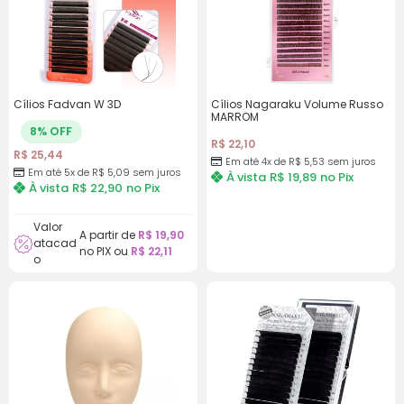
Cílios Fadvan W 3D
Cílios Nagaraku Volume Russo
MARROM
8% OFF
R$
22,10
R$
25,44
Em até 4x de
R$
5,53
sem juros
Em até 5x de
R$
5,09
sem juros
À vista
R$
19,89
no Pix
À vista
R$
22,90
no Pix
Valor
A partir de
R$
19,90
atacad
no PIX ou
R$
22,11
o