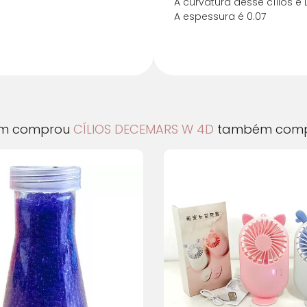
A curvatura desse cílios é 
4x de R$ 9,69 sem
A espessura é 0.07
5x de R$ 7,75 sem
6x de R$ 7,13 com
7x de R$ 6,17 com
m comprou
CÍLIOS DECEMARS W 4D
também comp
8x de R$ 5,46 com