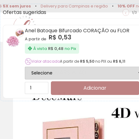
m juros
•
Delivery para Campinas e região
•
10% OFF
no PIX
•
Ofertas sugeridas
<
1/3
Extensão de Cílios
Lash Lifting
Anel Batoque Bifurcado CORAÇÃO ou FLOR
R$
0,53
A partir de
À vista
R$
0,48
no Pix
Valor atacado
A partir de
R$
5,50
no PIX ou
R$
6,11
CÍLIOS DECEMARS W 4D
Adicionar