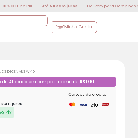
FF
no PIX
•
Até
5X sem juros
•
Delivery para Campinas e regiã
Minha Conta
ÍLIOS DECEMARS W 4D
o de Atacado em compras acima de
R$1,00
.
Cartões de crédito:
 sem juros
no Pix