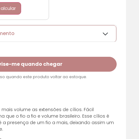
alcular
amento
vise-me quando chegar
o quando este produto voltar ao estoque.
m juros
R$ 38,77
mais volume as extensões de cílios. Fácil
m juros
R$ 38,77
ue o fio a fio e volume brasileiro. Esse cílios é
 é a presença de um fio a mais, deixando assim um
e.
m juros
R$ 38,77