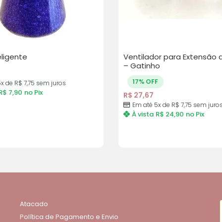
eligente
Ventilador para Extensão d
– Gatinho
17% OFF
x de R$ 7,75 sem juros
R$
7,90
no Pix
R$
27,67
Em até 5x de R$ 7,75 sem juro
À vista
R$
24,90
no Pix
Atacado
Política de Pagamento e Envio