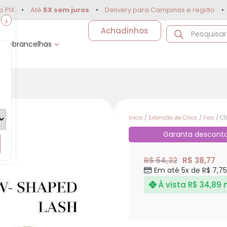
Até
5X sem juros
•
Delivery para Campinas e região
•
10% O
>
Achadinhos
Sobrancelhas
Início
/
Extensão de Cílios
/
Fios
/ C
Garanta descont
R$ 54,32
R$ 38,77
Em até 5x de R$ 7,75
À vista
R$ 34,89