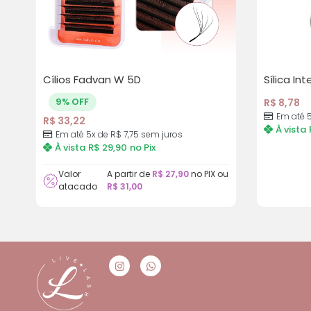
Cílios Fadvan W 5D
Sílica Int
9% OFF
R$
8,78
Em até 5
R$
33,22
À vista
Em até 5x de R$ 7,75 sem juros
À vista
R$
29,90
no Pix
Valor
A partir de
R$
27,90
no PIX ou
atacado
R$
31,00