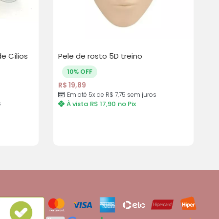
e Cílios
Pele de rosto 5D treino
10% OFF
R$
19,89
Em até 5x de R$ 7,75 sem juros
s
À vista
R$
17,90
no Pix