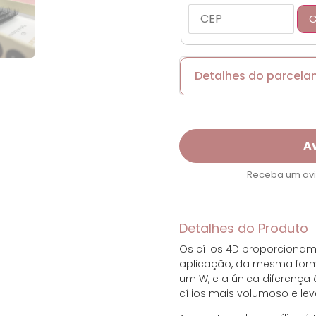
C
Detalhes do parcel
Cartões de crédito:
A
Receba um avis
Parcelas:
Detalhes do Produto
1x de R$ 38,77 se
Os cílios 4D proporcionam 
2x de R$ 19,39 se
aplicação, da mesma forma q
um W, e a única diferença
cílios mais volumoso e lev
3x de R$ 12,92 se