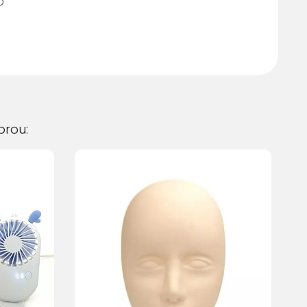
D
 juros
R$ 38,77
 juros
R$ 38,77
 juros
R$ 42,79
 juros
R$ 43,22
rou:
 juros
R$ 43,67