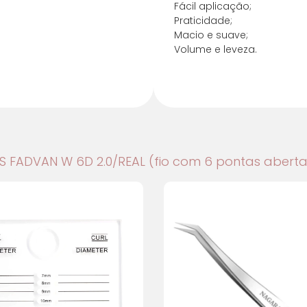
Fácil aplicação;
7x de
R$
6,18
com
Praticidade;
Macio e suave;
8x de
R$
5,46
com
Volume e leveza.
OS FADVAN W 6D 2.0/REAL (fio com 6 pontas aberta