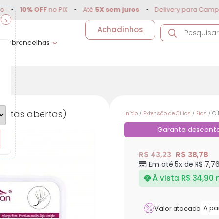
0% OFF
no PIX
•
Até
5X sem juros
•
Delivery para Campinas e r
>
Achadinhos
Sobrancelhas
pontas abertas)
Início
/
Extensão de Cílios
/
Fios
/ CÍ
Garanta descont
R$
43,23
R$
38,78
Em até 5x de
R$
7,7
À vista
R$
34,90
A pa
Valor atacado