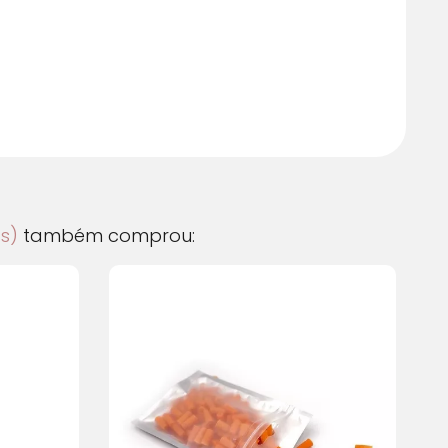
 juros
R$
43,26
 juros
R$
43,68
s)
também comprou: