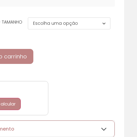
 - TAMANHO
o carrinho
alcular
amento