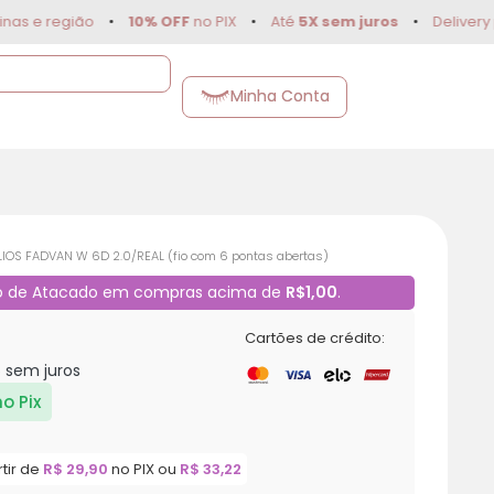
egião
•
10% OFF
no PIX
•
Até
5X sem juros
•
Delivery para C
Minha Conta
LIOS FADVAN W 6D 2.0/REAL (fio com 6 pontas abertas)
o de Atacado em compras acima de
R$1,00
.
Cartões de crédito:
6
sem juros
no Pix
rtir de
R$
29,90
no PIX ou
R$
33,22