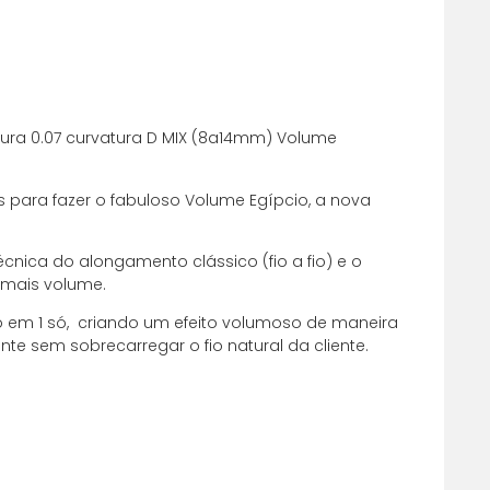
ura 0.07 curvatura D MIX (8a14mm) Volume
s para fazer o fabuloso Volume Egípcio, a nova
 juros
R$
38,78
 juros
R$
38,78
cnica do alongamento clássico (fio a fio) e o
 mais volume.
 juros
R$
38,79
to em 1 só, criando um efeito volumoso de maneira
nte sem sobrecarregar o fio natural da cliente.
 juros
R$
38,80
 juros
R$
38,80
juros
R$
42,78