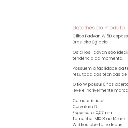
Cartões de crédito:
Detalhes do Produto
Cílios Fadvan W 6D espess
Parcelas:
Brasileiro Egípcio
Os cílios Fadvan são ideai
1x de
R$
38,78
sem
tendência do momento.
2x de
R$
19,39
sem
Possuem a facilidade da té
resultado das técnicas de
3x de
R$
12,93
sem
O fio W possui 6 fios aber
leve e incrivelmente marca
4x de
R$
9,70
sem
Características
Curvatura D
5x de
R$
7,76
sem
Espessura: 0,07mm
Tamanho: MIX 8 ao 14mm
6x de
R$
7,13
com 
W 6 fios aberto no leque