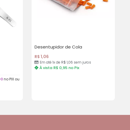
Desentupidor de Cola
R$
1,06
Em até 1x de
R$
1,06
sem juros
À vista
R$
0,95
no Pix
90
no PIX ou