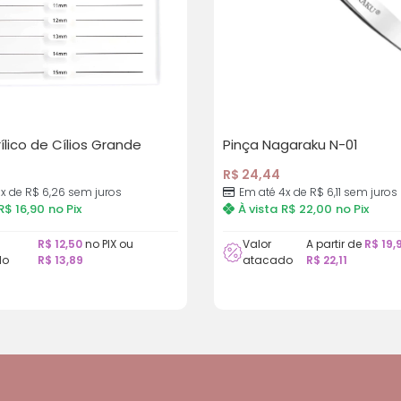
ílico de Cílios Grande
Pinça Nagaraku N-01
R$
24,44
3x de
R$
6,26
sem juros
Em até 4x de
R$
6,11
sem juros
R$
16,90
no Pix
À vista
R$
22,00
no Pix
R$
12,50
no PIX ou
Valor
A partir de
R$
19,
do
R$
13,89
atacado
R$
22,11