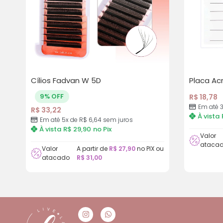
Cílios Fadvan W 5D
Placa Acr
9% OFF
R$
18,78
Em até 
R$
33,22
À vista
Em até 5x de
R$
6,64
sem juros
À vista
R$
29,90
no Pix
Valor
ataca
Valor
A partir de
R$
27,90
no PIX ou
atacado
R$
31,00