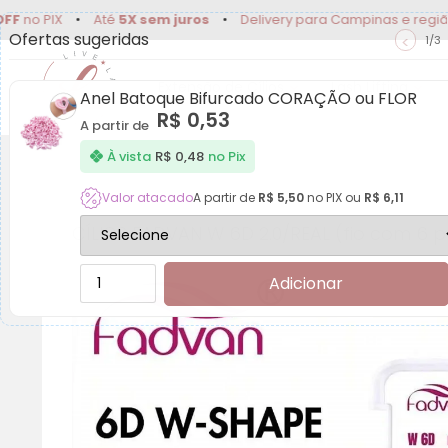
IX
•
Até
5X sem juros
•
Delivery para Campinas e região
•
1
Ofertas sugeridas
<
1/3
Extensão de Cílios
Lash Lifting
Anel Batoque Bifurcado CORAÇÃO ou FLOR
R$
0,53
A partir de
À vista
R$
0,48
no Pix
Valor atacado
A partir de
R$
5,50
no PIX ou
R$
6,11
CÍLIOS FADVAN W 6D 2.0/REAL (fio com 6 
Adicionar