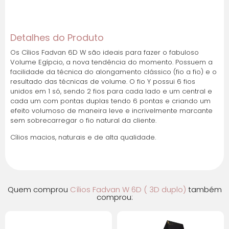
Cartões de crédito:
Detalhes do Produto
Os Cílios Fadvan 6D W são ideais para fazer o fabuloso
Volume Egípcio, a nova tendência do momento. Possuem a
Parcelas:
facilidade da técnica do alongamento clássico (fio a fio) e o
resultado das técnicas de volume. O fio Y possui 6 fios
1x de
R$
31,00
sem
R$
31,00
unidos em 1 só, sendo 2 fios para cada lado e um central e
juros
cada um com pontas duplas tendo 6 pontas e criando um
efeito volumoso de maneira leve e incrivelmente marcante
sem sobrecarregar o fio natural da cliente.
2x de
R$
15,50
sem
R$
31,00
juros
Cílios macios, naturais e de alta qualidade.
3x de
R$
10,33
sem
R$
30,99
juros
Quem comprou
Cílios Fadvan W 6D ( 3D duplo)
também
4x de
R$
7,75
sem
R$
31,00
comprou:
juros
5x de
R$
6,20
sem
R$
31,00