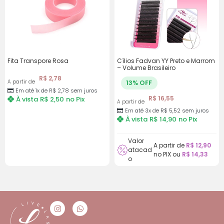
Fita Transpore Rosa
Cílios Fadvan YY Preto e Marrom
– Volume Brasileiro
R$
2,78
A partir de
13% OFF
Em até 1x de
R$
2,78
sem juros
R$
16,55
À vista
R$
2,50
no Pix
A partir de
Em até 3x de
R$
5,52
sem juros
À vista
R$
14,90
no Pix
Valor
A partir de
R$
12,90
atacad
no PIX ou
R$
14,33
o