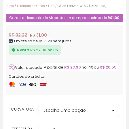
Início
/
Extensão de Cílios
/
Fios
/ Cílios Fadvan W 6D ( 3D duplo)
Garanta desconto de Atacado em compras acima de
R$1,00
.
R$
32,22
R$
31,00
Em até 5x de
R$
6,20
sem juros
À vista
R$
27,90
no Pix
A partir de
R$
23,90
no PIX ou
R$
26,55
Valor atacado
Cartões de crédito:
CURVATURA
ESPESSURA