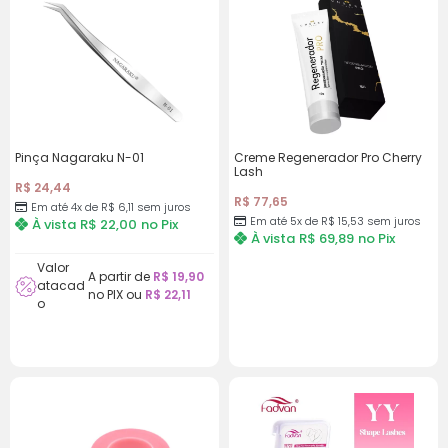
juros
6x de
R$
5,70
com
R$
34,20
juros
Pinça Nagaraku N-01
Creme Regenerador Pro Cherry
Lash
R$
24,44
R$
77,65
Em até 4x de
R$
6,11
sem juros
Em até 5x de
R$
15,53
sem juros
À vista
R$
22,00
no Pix
À vista
R$
69,89
no Pix
Valor
A partir de
R$
19,90
atacad
no PIX ou
R$
22,11
o