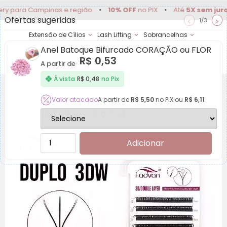
 Campinas e região
•
10% OFF
no PIX
•
Até
5X sem juros
•
Del
Ofertas sugeridas
<
>
1/3
Extensão de Cílios
Lash Lifting
Sobrancelhas
Anel Batoque Bifurcado CORAÇÃO ou FLOR
Achadinhos
Minha
R$
0,53
Conta
A partir de
À vista
R$
0,48
no Pix
Valor atacado
A partir de
R$
5,50
no PIX ou
R$
6,11
Cílios Fadvan W 6D ( 3D duplo)
Adicionar