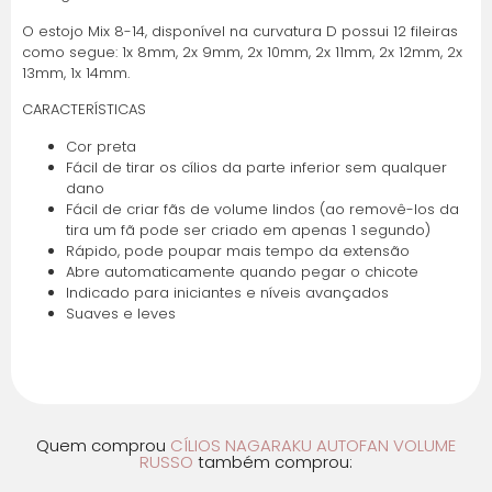
5x de R$ 6,64 sem
R$ 33,22
O estojo Mix 8-14, disponível na curvatura D possui 12 fileiras
juros
como segue: 1x 8mm, 2x 9mm, 2x 10mm, 2x 11mm, 2x 12mm, 2x
13mm, 1x 14mm.
6x de R$ 6,11 com
R$ 36,66
CARACTERÍSTICAS
juros
Cor preta
7x de R$ 5,29 com
R$ 37,04
Fácil de tirar os cílios da parte inferior sem qualquer
juros
dano
Fácil de criar fãs de volume lindos (ao removê-los da
tira um fã pode ser criado em apenas 1 segundo)
Rápido, pode poupar mais tempo da extensão
Abre automaticamente quando pegar o chicote
Indicado para iniciantes e níveis avançados
Suaves e leves
Quem comprou
CÍLIOS NAGARAKU AUTOFAN VOLUME
RUSSO
também comprou: