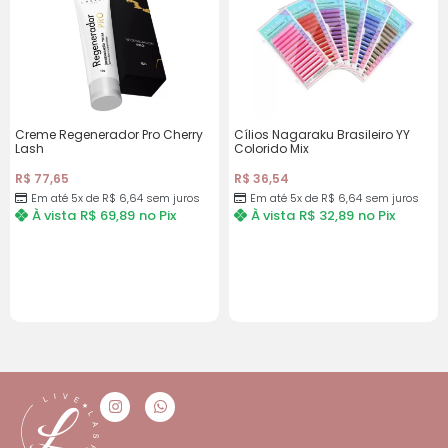
Creme Regenerador Pro Cherry
Cílios Nagaraku Brasileiro YY
Lash
Colorido Mix
R$
77,65
R$
36,54
Em até 5x de R$ 6,64 sem juros
Em até 5x de R$ 6,64 sem juros
À vista
R$
69,89
no Pix
À vista
R$
32,89
no Pix