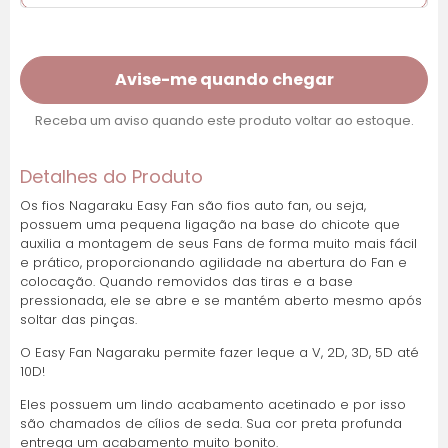
Cartões de crédito:
Avise-me quando chegar
Receba um aviso quando este produto voltar ao estoque.
Parcelas:
Detalhes do Produto
1x de R$ 33,22 sem
R$ 33,22
juros
Os fios Nagaraku Easy Fan são fios auto fan, ou seja,
possuem uma pequena ligação na base do chicote que
auxilia a montagem de seus Fans de forma muito mais fácil
2x de R$ 16,61 sem
R$ 33,22
e prático, proporcionando agilidade na abertura do Fan e
juros
colocação. Quando removidos das tiras e a base
pressionada, ele se abre e se mantém aberto mesmo após
soltar das pinças.
3x de R$ 11,07 sem
R$ 33,22
juros
O Easy Fan Nagaraku permite fazer leque a V, 2D, 3D, 5D até
10D!
4x de R$ 8,31 sem
R$ 33,22
Eles possuem um lindo acabamento acetinado e por isso
juros
são chamados de cílios de seda. Sua cor preta profunda
entrega um acabamento muito bonito.