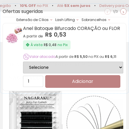
•
10% OFF
no PIX
•
Até
5X sem juros
•
Delivery para Campinas 
Ofertas sugeridas
<
>
1/3
Extensão de Cílios
Lash Lifting
Sobrancelhas
Anel Batoque Bifurcado CORAÇÃO ou FLOR
Achadinhos
Minha
R$
0,53
Conta
A partir de
À vista
R$
0,48
no Pix
Valor atacado
A partir de
R$
5,50
no PIX ou
R$
6,11
CÍLIOS NAGARAKU AUTOFAN VOLUME RUSSO
Adicionar