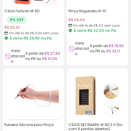
Cílios Fadvan W 5D
Pinça Nagaraku N-01
9% OFF
R$
24,44
Em até 4x de
R$
6,11
sem juros
R$
33,22
À vista
R$
22,00
no Pix
Em até 5x de
R$
6,64
sem juros
À vista
R$
29,90
no Pix
Valor
A partir de
R$
19,90
atacad
Valor
no PIX ou
R$
22,11
A partir de
R$
27,90
o
atacad
no PIX ou
R$
31,00
o
Pulseira Silicone para Pinça
CÍLIOS DECEMARS W 6D 2.0 (fio
com 6 pontas abertas)