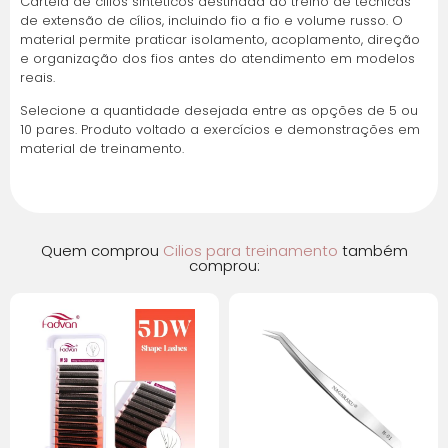
Cartela de cílios sintéticos destinada ao treino de técnicas
de extensão de cílios, incluindo fio a fio e volume russo. O
Parcelas:
material permite praticar isolamento, acoplamento, direção
e organização dos fios antes do atendimento em modelos
1x de
R$
17,66
sem
R$
17,66
reais.
juros
Selecione a quantidade desejada entre as opções de 5 ou
10 pares. Produto voltado a exercícios e demonstrações em
2x de
R$
8,83
sem
R$
17,66
material de treinamento.
juros
3x de
R$
5,89
sem
R$
17,67
juros
Quem comprou
Cilios para treinamento
também
comprou: