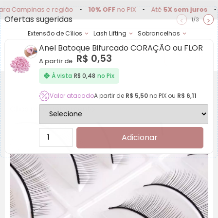
pinas e região
•
10% OFF
no PIX
•
Até
5X sem juros
•
Delive
Ofertas sugeridas
<
>
1/3
Extensão de Cílios
Lash Lifting
Sobrancelhas
Anel Batoque Bifurcado CORAÇÃO ou FLOR
Achadinhos
Minha
R$
0,53
Conta
A partir de
À vista
R$
0,48
no Pix
Valor atacado
A partir de
R$
5,50
no PIX ou
R$
6,11
Cilios para treinamento
Adicionar