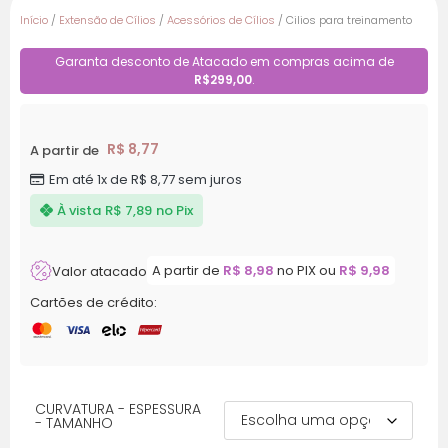
Início
/
Extensão de Cílios
/
Acessórios de Cílios
/ Cilios para treinamento
Garanta desconto de Atacado em compras acima de
R$299,00
.
R$
8,77
A partir de
Em até 1x de
R$
8,77
sem juros
À vista
R$
7,89
no Pix
A partir de
R$
8,98
no PIX ou
R$
9,98
Valor atacado
Cartões de crédito:
CURVATURA - ESPESSURA
- TAMANHO