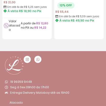
R$
21,00
12% OFF
Em até 4x de
R$
5,25
sem juros
À vista
R$
18,90
no Pix
R$
55,44
Em até 5x de
R$
11,09
sem juros
À vista
R$
49,90
no Pix
Valor
A partir de
R$
12,80
atacad
no PIX ou
R$
14,22
o
19 99359 9448
Seg à Sex 09h00 às 17h00
Entrega Delivery Motoboy até as 15h00
Atacado