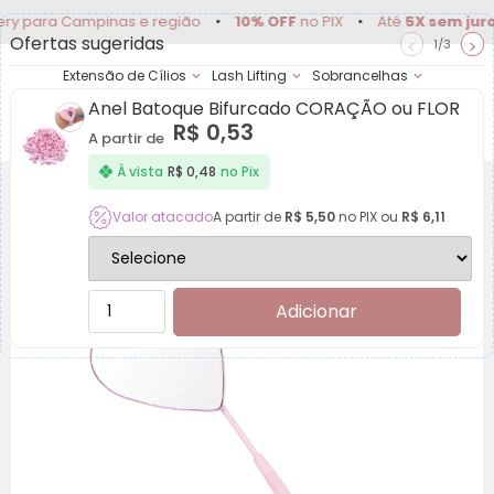
ara Campinas e região
•
10% OFF
no PIX
•
Até
5X sem juros
•
Ofertas sugeridas
<
>
1/3
Extensão de Cílios
Lash Lifting
Sobrancelhas
Anel Batoque Bifurcado CORAÇÃO ou FLOR
Achadinhos
Minha
R$
0,53
Conta
A partir de
À vista
R$
0,48
no Pix
Valor atacado
A partir de
R$
5,50
no PIX ou
R$
6,11
Espelho De Precisão Inox Coração – ROSE
Adicionar