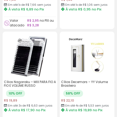
Em até 1x de
R$
7,66
sem juros
Em até 1x de
R$
1,06
sem juros
À vista
R$
6,89
no Pix
À vista
R$
0,95
no Pix
Valor
R$
2,95
no PIX ou
atacado
R$
3,28
Cílios Nagaraku – MIX PARA FIO A
Cílios Decemars – YY Volume
FIO E VOLUME RUSSO
Brasileiro
10% OFF
58% OFF
R$
19,89
R$
22,10
Em até 3x de
R$
6,63
sem juros
Em até 4x de
R$
5,53
sem juros
À vista
R$
17,90
no Pix
À vista
R$
19,89
no Pix