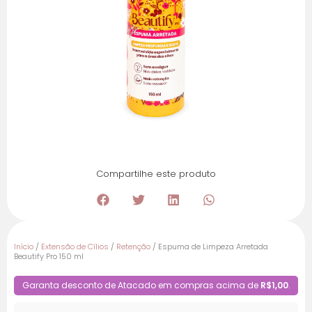
Compartilhe este produto
Início
/
Extensão de Cílios
/
Retenção
/ Espuma de Limpeza Arretada
Beautify Pro 150 ml
Garanta desconto de Atacado em compras acima de
R$1,00
.