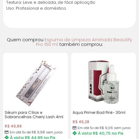
Textura: Leve e delicada, de fácil aplicação
Uso: Profissional e doméstico
Quem comprou
Espuma de Limpeza Arretada Beautify
Pro 150 ml
também comprou:
Sérum para Cílios e
Aqua Primer Bad Pink- 30ml
Sobrancelhas Cherry Lash 4ml
R$
45,28
R$
49,88
Em até 5x de
R$
9,06
sem juros
Em até 5x de
R$
9,98
sem juros
À vista
R$
40,75
no Pix
À vista
R$
44,89
no Pix