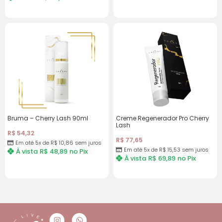
Bruma – Cherry Lash 90ml
Creme Regenerador Pro Cherry
Lash
R$
54,32
R$
77,65
Em até 5x de
R$
10,86
sem juros
Em até 5x de
R$
15,53
sem juros
À vista
R$
48,89
no Pix
À vista
R$
69,89
no Pix