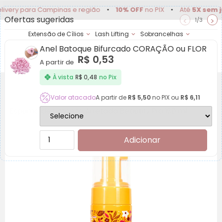
 para Campinas e região
•
10% OFF
no PIX
•
Até
5X sem juros
Ofertas sugeridas
<
>
1/3
Extensão de Cílios
Lash Lifting
Sobrancelhas
Anel Batoque Bifurcado CORAÇÃO ou FLOR
Achadinhos
Minha
R$
0,53
Conta
A partir de
À vista
R$
0,48
no Pix
Valor atacado
A partir de
R$
5,50
no PIX ou
R$
6,11
Espuma de Limpeza Arretada Beautify Pro 150 ml
Adicionar