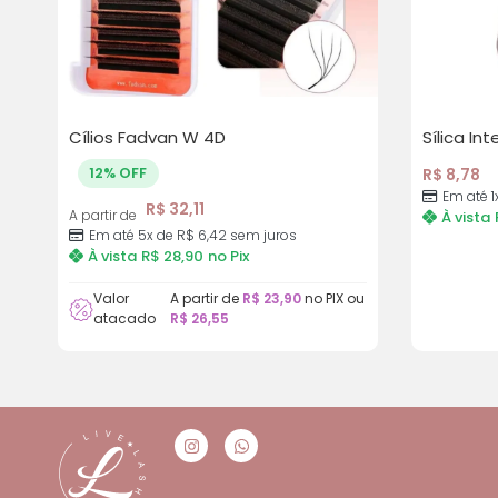
Cílios Fadvan W 4D
Sílica Int
12% OFF
R$
8,78
Em até 1
R$
32,11
A partir de
À vista
Em até 5x de
R$
6,42
sem juros
À vista
R$
28,90
no Pix
Valor
A partir de
R$
23,90
no PIX ou
atacado
R$
26,55