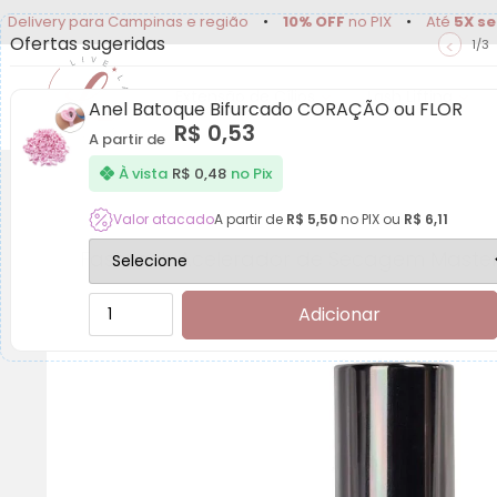
ry para Campinas e região
•
10% OFF
no PIX
•
Até
5X sem juro
Ofertas sugeridas
<
1/3
Extensão de Cílios
Lash Lifting
Anel Batoque Bifurcado CORAÇÃO ou FLOR
R$
0,53
A partir de
À vista
R$
0,48
no Pix
Valor atacado
A partir de
R$
5,50
no PIX ou
R$
6,11
Fast Lash Acelerador de Secagem Master 
Adicionar