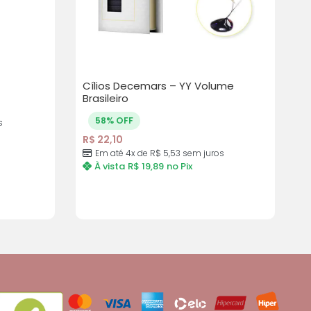
Cílios Decemars – YY Volume
Brasileiro
58% OFF
s
R$
22,10
Em até 4x de
R$
5,53
sem juros
À vista
R$
19,89
no Pix