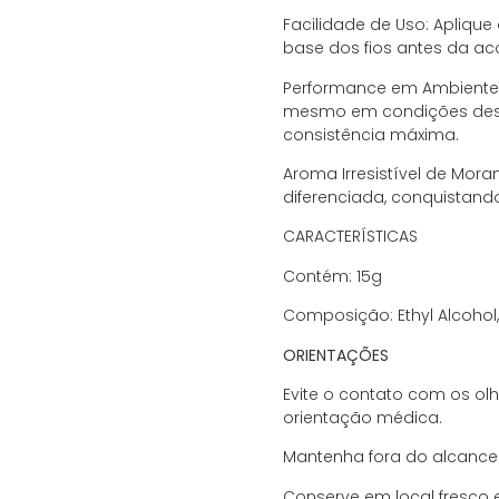
Facilidade de Uso: Aplique 
base dos fios antes da ac
Performance em Ambientes
mesmo em condições desaf
consistência máxima.
Aroma Irresistível de Mora
diferenciada, conquistando
CARACTERÍSTICAS
Contém: 15g
Composição: Ethyl Alcohol, 
ORIENTAÇÕES
Evite o contato com os olh
orientação médica.
Mantenha fora do alcance
Conserve em local fresco e