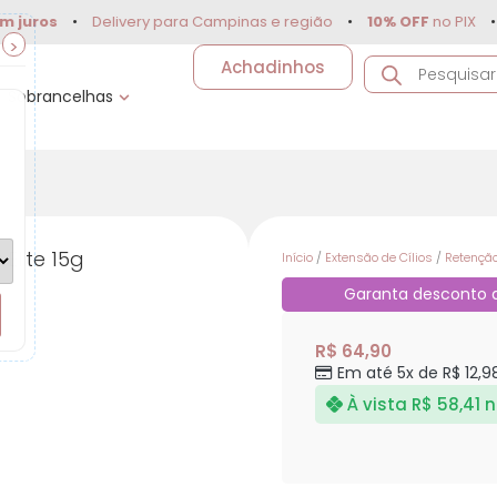
s
•
Delivery para Campinas e região
•
10% OFF
no PIX
•
Até
5
>
Achadinhos
Sobrancelhas
Elite 15g
Início
/
Extensão de Cílios
/
Retençã
Garanta desconto
R$
64,90
Em até 5x de
R$
12,9
À vista
R$
58,41
n