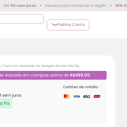
X sem juros
•
Delivery para Campinas e região
•
10% OFF
no P
Minha Conta
o
/ Fast Lash Acelerador de Secagem Master Elite 15g
 de Atacado em compras acima de
R$499,00
.
Cartões de crédito:
8
sem juros
o Pix