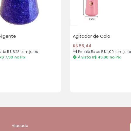
eligente
Agitador de Cola
R$
55,44
x de
R$
8,78
sem juros
Em até 5x de
R$
11,09
sem juro
R$
7,90
no Pix
À vista
R$
49,90
no Pix
Atacado