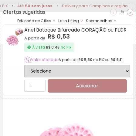
•
Até
5X sem juros
•
Delivery para Campinas e região
Ofertas sugeridas
<
>
1/3
Extensão de Cílios
Lash Lifting
Sobrancelhas
Anel Batoque Bifurcado CORAÇÃO ou FLOR
Achadinhos
Minha
R$
0,53
Conta
A partir de
À vista
R$
0,48
no Pix
Valor atacado
A partir de
R$
5,50
no PIX ou
R$
6,11
Flor para Cola
Adicionar