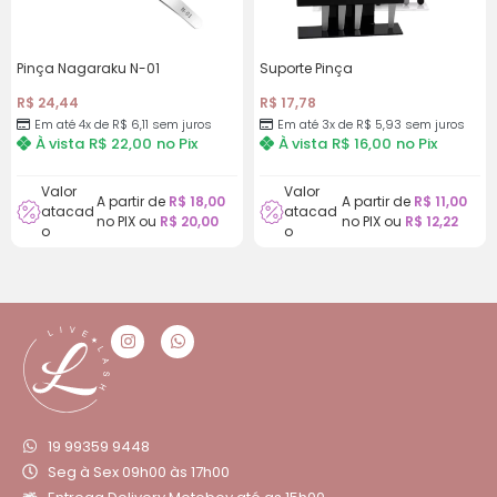
Pinça Nagaraku N-01
Suporte Pinça
R$
24,44
R$
17,78
Em até 4x de
R$
6,11
sem juros
Em até 3x de
R$
5,93
sem juros
À vista
R$
22,00
no Pix
À vista
R$
16,00
no Pix
Valor
Valor
A partir de
R$
18,00
A partir de
R$
11,00
atacad
atacad
no PIX ou
R$
20,00
no PIX ou
R$
12,22
o
o
19 99359 9448
Seg à Sex 09h00 às 17h00