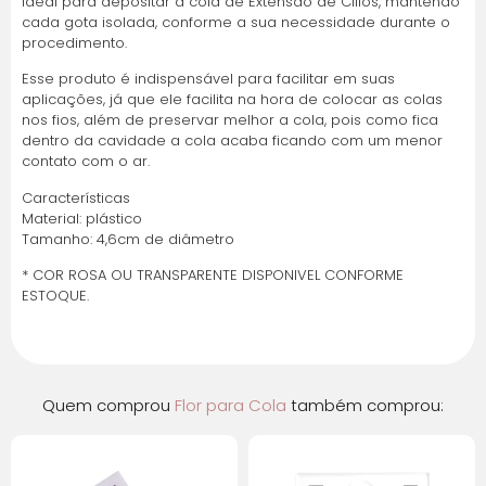
Ideal para depositar a cola de Extensão de Cílios, mantendo
cada gota isolada, conforme a sua necessidade durante o
Parcelas:
procedimento.
1x de
R$
18,78
sem
R$
18,78
Esse produto é indispensável para facilitar em suas
juros
aplicações, já que ele facilita na hora de colocar as colas
nos fios, além de preservar melhor a cola, pois como fica
dentro da cavidade a cola acaba ficando com um menor
2x de
R$
9,39
sem
R$
18,78
contato com o ar.
juros
Características
Material: plástico
3x de
R$
6,26
sem
R$
18,78
Tamanho: 4,6cm de diâmetro
juros
* COR ROSA OU TRANSPARENTE DISPONIVEL CONFORME
ESTOQUE.
Quem comprou
Flor para Cola
também comprou: