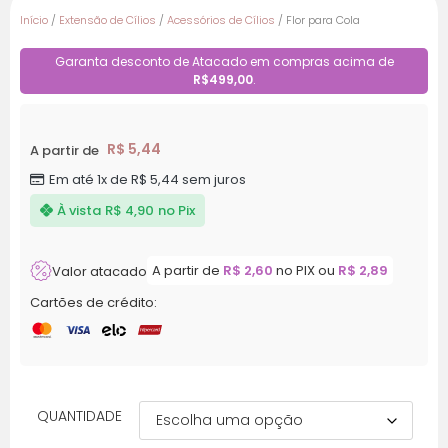
Início
/
Extensão de Cílios
/
Acessórios de Cílios
/ Flor para Cola
Garanta desconto de Atacado em compras acima de
R$499,00
.
R$
5,44
A partir de
Em até 1x de
R$
5,44
sem juros
À vista
R$
4,90
no Pix
A partir de
R$
2,60
no PIX ou
R$
2,89
Valor atacado
Cartões de crédito:
QUANTIDADE