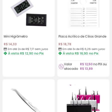
Mini Higrômetro
Placa Acrílico de Cílios Grande
R$
14,33
R$
18,78
Em até 2x de
R$
7,17
sem juros
Em até 3x de
R$
6,26
sem juros
À vista
R$
12,90
no Pix
À vista
R$
16,90
no Pix
Valor
R$
12,50
no PIX ou
atacado
R$
13,89