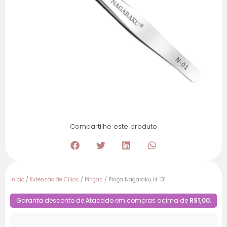
Compartilhe este produto
Início
/
Extensão de Cílios
/
Pinças
/ Pinça Nagaraku N-01
Garanta desconto de Atacado em compras acima de
R$1,00
.