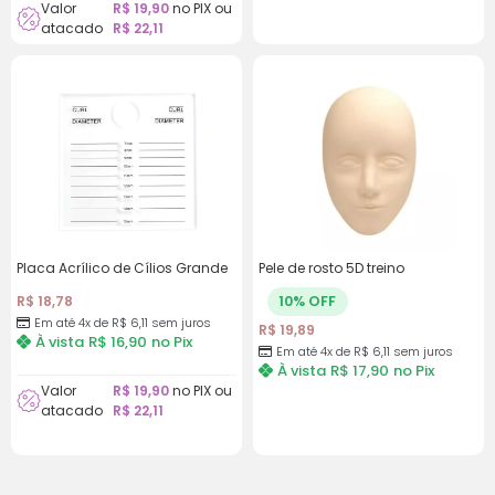
Valor
R$
19,90
no PIX ou
atacado
R$
22,11
Placa Acrílico de Cílios Grande
Pele de rosto 5D treino
10% OFF
R$
18,78
Em até 4x de R$ 6,11 sem juros
R$
19,89
À vista
R$
16,90
no Pix
Em até 4x de R$ 6,11 sem juros
À vista
R$
17,90
no Pix
Valor
R$
19,90
no PIX ou
atacado
R$
22,11