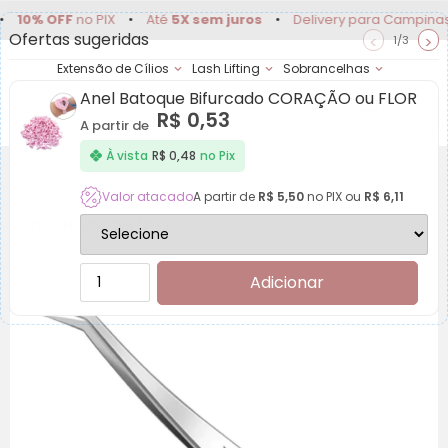
 OFF
no PIX
•
Até
5X sem juros
•
Delivery para Campinas e reg
Ofertas sugeridas
<
>
1/3
Extensão de Cílios
Lash Lifting
Sobrancelhas
Anel Batoque Bifurcado CORAÇÃO ou FLOR
Achadinhos
Minha
R$
0,53
Conta
A partir de
À vista
R$
0,48
no Pix
Valor atacado
A partir de
R$
5,50
no PIX ou
R$
6,11
Pinça Nagaraku N-01
Adicionar