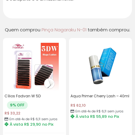
juros
3x de R$ 8,15 sem
R$ 24,44
juros
Quem comprou
Pinça Nagaraku N-01
também comprou:
4x de R$ 6,11 sem
R$ 24,44
juros
Cílios Fadvan W 5D
Aqua Primer Cherry Lash – 40ml
9% OFF
R$
62,10
Em até 4x de R$ 6,11 sem juros
R$
33,22
À vista
R$
55,89
no Pix
Em até 4x de R$ 6,11 sem juros
À vista
R$
29,90
no Pix