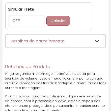
Simular Frete
Calcular
Detalhes do parcelamento
Cartões de crédito:
Detalhes do Produto
Pinça Nagaraku N-01 em aço inoxidável, indicada para
técnicas de volume russo e mega volume. A ponta curvada
Parcelas:
auxilia a remoção dos fios da bandeja e a abertura dos fans
durante a montagem.
1x de R$ 24,44 sem
R$ 24,44
juros
Produto atóxico para uso profissional. Higienize e esterilize
de acordo com o protocolo aplicável antes e depois dos
atendimentos, protegendo a ponta contra impactos durante
2x de R$ 12,22 sem
R$ 24,44
o transporte e o armazenamento.