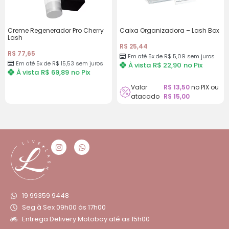
Creme Regenerador Pro Cherry
Caixa Organizadora – Lash Box
Lash
R$
25,44
R$
77,65
Em até 5x de
R$
5,09
sem juros
Em até 5x de
R$
15,53
sem juros
À vista
R$
22,90
no Pix
À vista
R$
69,89
no Pix
Valor
R$
13,50
no PIX ou
atacado
R$
15,00
19 99359 9448
Seg à Sex 09h00 às 17h00
Entrega Delivery Motoboy até as 15h00