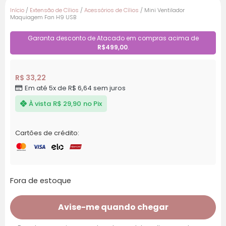
Início
/
Extensão de Cílios
/
Acessórios de Cílios
/ Mini Ventilador
Maquiagem Fan H9 USB
Garanta desconto de Atacado em compras acima de
R$499,00
.
R$
33,22
Em até 5x de
R$
6,64
sem juros
À vista
R$
29,90
no Pix
Cartões de crédito:
Fora de estoque
Avise-me quando chegar