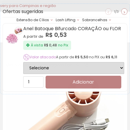
ara Campinas e região
Ofertas sugeridas
<
>
1/3
Extensão de Cílios
Lash Lifting
Sobrancelhas
Anel Batoque Bifurcado CORAÇÃO ou FLOR
Achadinhos
Minha
R$
0,53
Conta
A partir de
À vista
R$
0,48
no Pix
Valor atacado
A partir de
R$
5,50
no PIX ou
R$
6,11
Mini Ventilador Maquiagem Fan H9 USB
Adicionar