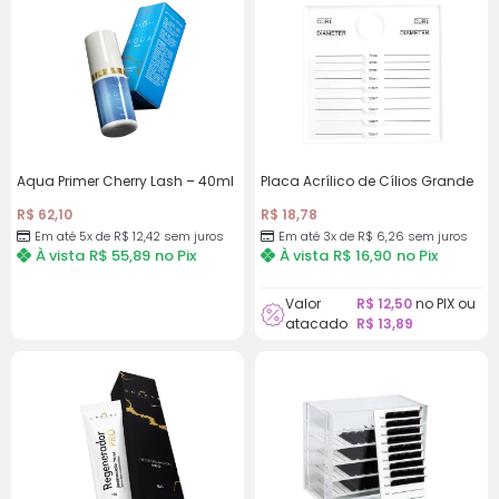
Aqua Primer Cherry Lash – 40ml
Placa Acrílico de Cílios Grande
R$
62,10
R$
18,78
Em até 5x de
R$
12,42
sem juros
Em até 3x de
R$
6,26
sem juros
À vista
R$
55,89
no Pix
À vista
R$
16,90
no Pix
Valor
R$
12,50
no PIX ou
atacado
R$
13,89