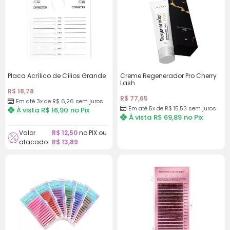
Placa Acrílico de Cílios Grande
Creme Regenerador Pro Cherry
Lash
R$
18,78
R$
77,65
Em até 3x de
R$
6,26
sem juros
Em até 5x de
R$
15,53
sem juros
À vista
R$
16,90
no Pix
À vista
R$
69,89
no Pix
Valor
R$
12,50
no PIX ou
atacado
R$
13,89