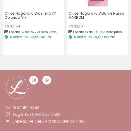
Cílios Nagaraku Brasileiro YY
Cílios Nagaraku Volume Russo
Colorido Mix
MARROM
R$
36,54
R$
22,10
Em até 5x de
R$
7,31
sem juros
Em até 4x de
R$
5,53
sem juros
À vista
R$
32,89
no Pix
À vista
R$
19,89
no Pix
19 99359 9448
Seg à Sex 09h00 às 17h00
Entrega Delivery Motoboy até as 15h00