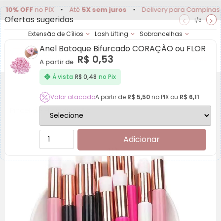
FF
no PIX
•
Até
5X sem juros
•
Delivery para Campinas e regiã
Ofertas sugeridas
<
>
1/3
Extensão de Cílios
Lash Lifting
Sobrancelhas
Anel Batoque Bifurcado CORAÇÃO ou FLOR
Achadinhos
Minha
R$
0,53
Conta
A partir de
À vista
R$
0,48
no Pix
Valor atacado
A partir de
R$
5,50
no PIX ou
R$
6,11
Pincel de Higienização
Adicionar