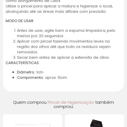
como Alongamento de Cílios
Parcelas:
Utilize o pincel para aplicar a mistura e higienizar o local,
alcançando até as áreas mais difíceis com precisão.
1x de
R$
11,00
sem
R$
11,00
juros
MODO DE USAR
Antes de usar, agite bem a espuma limpadora, pelo
2x de
R$
5,50
sem
R$
11,00
menos por 20 segundos.
juros
Aplicar com pincel fazendo movimentos leves na
região dos olhos até que todo os resíduos sejam
removidos.
Secar bem antes de aplicar a extensão de cílios.
CARACTERÍSTICAS
Diâmetro:
1cm
Comprimento:
aprox. 10cm
Quem comprou
Pincel de Higienização
também
comprou: