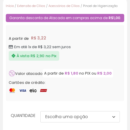
Início
/
Extensão de Cílios
/
Acessórios de Cílios
/ Pincel de Higienização
Garanta desconto de Atacado em compras acima de
R$1,00
.
R$
3,22
A partir de
Em até 1x de
R$
3,22
sem juros
À vista
R$
2,90
no Pix
A partir de
R$
1,80
no PIX ou
R$
2,00
Valor atacado
Cartões de crédito:
QUANTIDADE