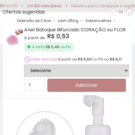
PIX
•
Até
5X sem juros
•
Delivery para Campinas e região
Ofertas sugeridas
<
>
1/3
Extensão de Cílios
Lash Lifting
Sobrancelhas
Anel Batoque Bifurcado CORAÇÃO ou FLOR
Achadinhos
Minha
R$
0,53
Conta
A partir de
À vista
R$
0,48
no Pix
Valor atacado
A partir de
R$
5,50
no PIX ou
R$
6,11
Pump Espumador com Escova de Silicone 100 ml
Adicionar