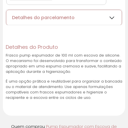
Detalhes do parcelamento
Cartões de crédito:
Detalhes do Produto
Frasco pump espumador de 100 ml com escova de silicone.
O mecanismo foi desenvolvido para transformar o conteúdo
Parcelas:
apropriado em uma espuma cremosa e suave, facilitando a
aplicação durante a higienização.
1x de
R$
11,10
sem
R$
11,10
juros
É uma opção prática e reutilizável para organizar a bancada
ou o material de atendimento. Use apenas formulações
compatíveis com frascos espumadores e higienize o
2x de
R$
5,55
sem
R$
11,10
recipiente e a escova entre os ciclos de uso.
juros
Quem comprou
Pump Espumador com Escova de