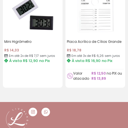
Mini Higrômetro
Placa Acrílico de Cílios Grande
R$
14,33
R$
18,78
Em até 2x de
R$
7,17
sem juros
Em até 3x de
R$
6,26
sem juros
À vista
R$
12,90
no Pix
À vista
R$
16,90
no Pix
Valor
R$
12,50
no PIX ou
atacado
R$
13,89