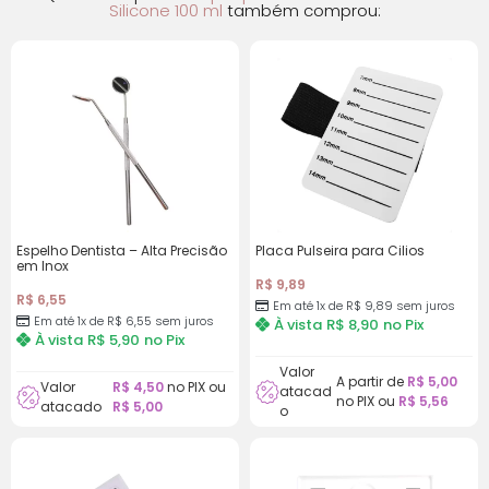
Silicone 100 ml
também comprou:
Espelho Dentista – Alta Precisão
Placa Pulseira para Cilios
em Inox
R$
9,89
R$
6,55
Em até 1x de
R$
9,89
sem juros
Em até 1x de
R$
6,55
sem juros
À vista
R$
8,90
no Pix
À vista
R$
5,90
no Pix
Valor
A partir de
R$
5,00
Valor
R$
4,50
no PIX ou
atacad
no PIX ou
R$
5,56
atacado
R$
5,00
o