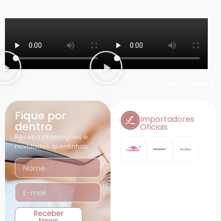
@livelashoficial
Mais vídeos
Fique por
Importadores
dentro
Oficiais
Receba promoções e
novidades quentinhas.
Receber
News