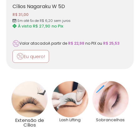
Cílios Nagaraku W 5D
R$
31,00
Em até 5x de
R$
6,20
sem juros
À vista
R$
27,90
no Pix
Valor atacado
A partir de
R$
22,98
no PIX ou
R$
25,53
Eu quero!
Categorias
Extensão de
Lash Lifting
Sobrancelhas
Cílios