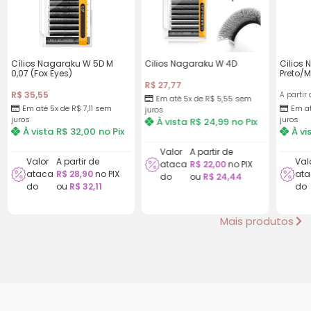
Cílios Nagaraku W 5D M
Cilios Nagaraku W 4D
Cilios
0,07 (Fox Eyes)
Preto/
R$
27,77
R$
35,55
A partir 
Em até 5x de
R$
5,55
sem
Em até 5x de
R$
7,11
sem
Em at
juros
juros
juros
À vista
R$
24,99
no Pix
À vista
R$
32,00
no Pix
À vi
Valor
A partir de
Valor
A partir de
Val
ataca
R$
22,00
no PIX
ataca
R$
28,90
no PIX
ata
do
ou
R$
24,44
do
ou
R$
32,11
do
Mais produtos