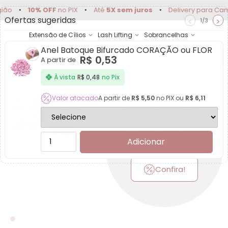
10% OFF
no PIX
•
Até
5X sem juros
•
Delivery para Campinas e 
Ofertas sugeridas
<
>
1/3
Extensão de Cílios
Lash Lifting
Sobrancelhas
Anel Batoque Bifurcado CORAÇÃO ou FLOR
Achadinhos
Minha
R$
0,53
A partir de
Conta
Live Lash - Extensão de
À vista
R$
0,48
no Pix
Descontos de
Valor atacado
A partir de
R$
5,50
no PIX ou
R$
6,11
Atacado
Descontos de
Atacado
Ganhe descontos
Adicionar
incríveis para compras
acima de R$ 499,00!
Confira!