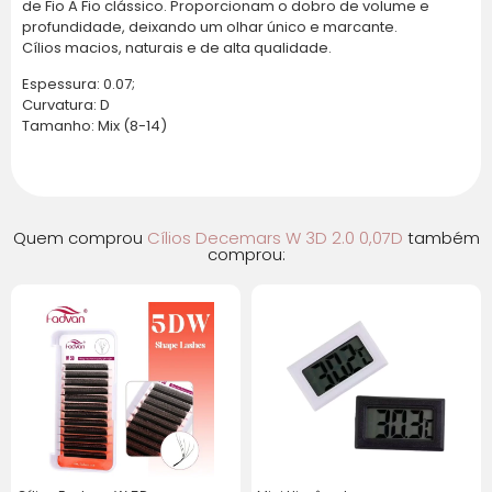
de Fio A Fio clássico. Proporcionam o dobro de volume e
1x de
R$
44,32
sem
R$
44,32
profundidade, deixando um olhar único e marcante.
juros
Cílios macios, naturais e de alta qualidade.
Espessura: 0.07;
2x de
R$
22,16
sem
R$
44,32
Curvatura: D
juros
Tamanho: Mix (8-14)
3x de
R$
14,77
sem
R$
44,31
juros
Quem comprou
Cílios Decemars W 3D 2.0 0,07D
também
4x de
R$
11,08
sem
R$
44,32
comprou:
juros
5x de
R$
8,86
sem
R$
44,30
juros
6x de
R$
8,15
com
R$
48,90
juros
7x de
R$
7,06
com
R$
49,42