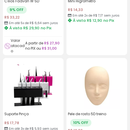
Cílios Fadvan W 5D
Mini Higrômetro
juros
9% OFF
R$
14,33
8x de
R$
6,24
com
R$
49,92
Em até 2x de
R$
7,17
sem juros
R$
33,22
À vista
R$
12,90
no Pix
juros
Em até 5x de
R$
6,64
sem juros
À vista
R$
29,90
no Pix
9x de
R$
5,60
com
R$
50,40
Valor
juros
A partir de
R$
27,90
atacad
no PIX ou
R$
31,00
o
10x de
R$
5,09
com
R$
50,90
juros
Suporte Pinça
Pele de rosto 5D treino
10% OFF
R$
17,78
Em até 3x de
R$
5,93
sem juros