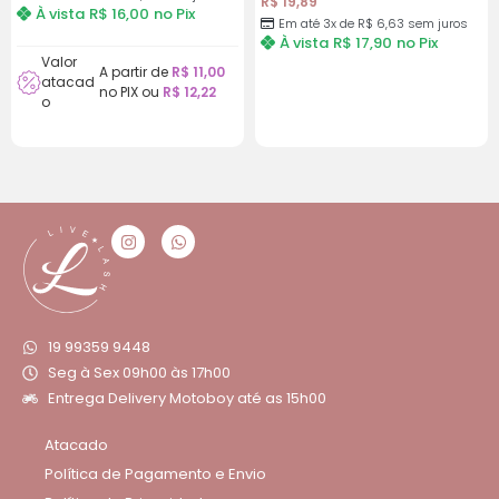
R$
19,89
À vista
R$
16,00
no Pix
Em até 3x de
R$
6,63
sem juros
À vista
R$
17,90
no Pix
Valor
A partir de
R$
11,00
atacad
no PIX ou
R$
12,22
o
19 99359 9448
Seg à Sex 09h00 às 17h00
Entrega Delivery Motoboy até as 15h00
Atacado
Política de Pagamento e Envio