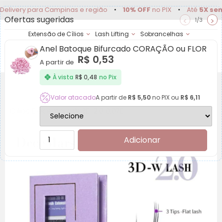
y para Campinas e região
•
10% OFF
no PIX
•
Até
5X sem juros
Ofertas sugeridas
<
>
1/3
Extensão de Cílios
Lash Lifting
Sobrancelhas
Anel Batoque Bifurcado CORAÇÃO ou FLOR
Achadinhos
Minha
R$
0,53
Conta
A partir de
À vista
R$
0,48
no Pix
Valor atacado
A partir de
R$
5,50
no PIX ou
R$
6,11
Cílios Decemars W 3D 2.0 0,07D
Adicionar