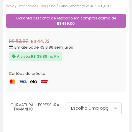
Início
/
Extensão de Cílios
/
Fios
/ Cílios Decemars W 3D 2.0 0,07D
Garanta desconto de Atacado em compras acima de
R$499,00
.
R$
52,67
R$
44,32
Em até 5x de
R$
8,86
sem juros
À vista
R$
39,89
no Pix
Cartões de crédito:
CURVATURA - ESPESSURA
- TAMANHO