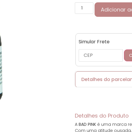
Adicionar a
Simular Frete
C
Detalhes do parcel
Cartões de crédito:
Detalhes do Produto
A
BAD PINK
é uma marca rev
Parcelas:
Com uma atitude ousada,