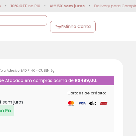
0% OFF
no PIX
•
Até
5X sem juros
•
Delivery para Campinas e 
Minha Conta
Cola Adesivo BAD PINK – QUEEN 3g
 de Atacado em compras acima de
R$499,00
.
Cartões de crédito:
4
sem juros
no Pix