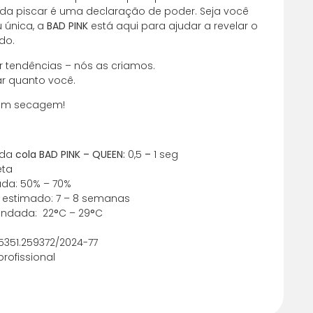
Cada piscar é uma declaração de poder. Seja você
 juros
R$
63,22
 única, a
BAD PINK
está aqui para ajudar a revelar o
do.
 juros
R$
63,22
r tendências – nós as criamos.
lar quanto você.
 juros
R$
63,21
 em secagem!
 juros
R$
63,24
 da
cola BAD PINK – QUEEN:
0,5
–
1 seg
 juros
R$
63,20
eta
a: 50% – 70%
 juros
R$
69,78
 estimado: 7 – 8 semanas
ndada: 22
°
C – 29
°
C
 juros
R$
70,49
25351.259372/2024-77
 juros
R$
71,20
ofissional
 juros
R$
71,91