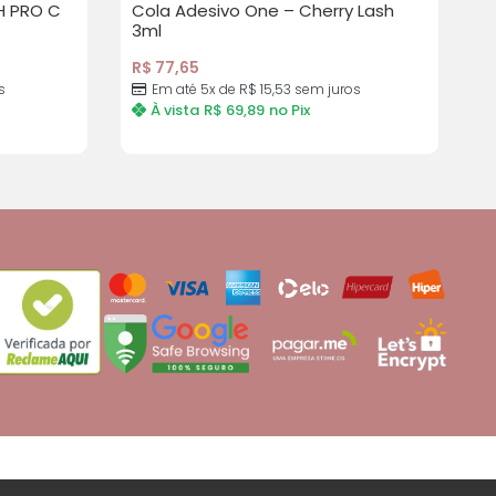
H PRO C
Cola Adesivo One – Cherry Lash
3ml
R$
77,65
s
Em até 5x de
R$
15,53
sem juros
À vista
R$
69,89
no Pix