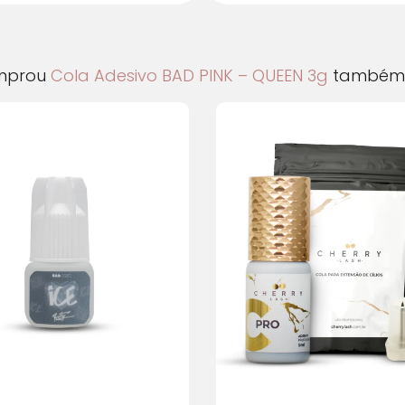
10x de
R$
7,26
com
11x de
R$
6,67
com
mprou
Cola Adesivo BAD PINK – QUEEN 3g
também 
12x de
R$
6,17
com