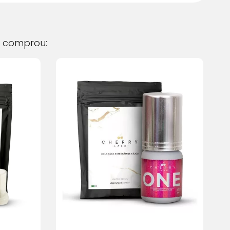
 juros
R$
72,60
 juros
R$
73,37
comprou:
 juros
R$
74,04