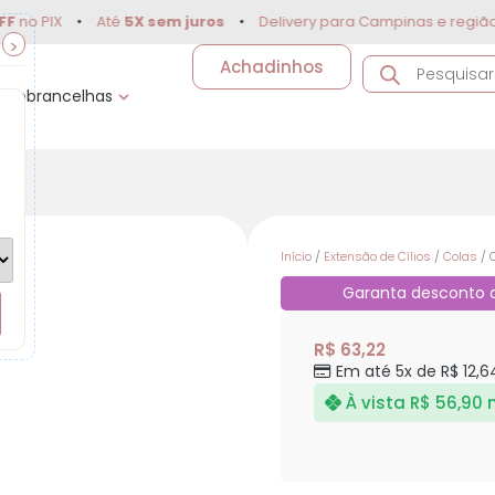
IX
•
Até
5X sem juros
•
Delivery para Campinas e região
•
1
>
Achadinhos
Sobrancelhas
Início
/
Extensão de Cílios
/
Colas
/ 
Garanta desconto
R$
63,22
Em até 5x de
R$
12,6
À vista
R$
56,90