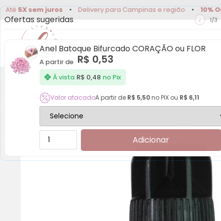
X sem juros
•
Delivery para Campinas e região
•
10% OFF
no P
Ofertas sugeridas
<
1/3
Extensão de Cílios
Lash Lifting
Anel Batoque Bifurcado CORAÇÃO ou FLOR
R$
0,53
A partir de
À vista
R$
0,48
no Pix
Valor atacado
A partir de
R$
5,50
no PIX ou
R$
6,11
Cola Adesivo BAD PINK – QUEEN 3g
Adicionar