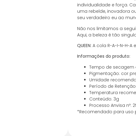
individualidade e força. 
1x de
R$
63,22
sem
uma rebelde, inovadora ou
seu verdadeiro eu ao mun
2x de
R$
31,61
sem
Não nos limitamos a segui
Aqui, a beleza é tão singu
3x de
R$
21,07
sem
QUEEN:
A cola R-A-I-N-H-A
4x de
R$
15,81
sem
Informações do produto:
Tempo de secagem
5x de
R$
12,64
sem
Pigmentação: cor pr
Umidade recomendad
6x de
R$
11,63
com
Período de Retenção
Temperatura recome
7x de
R$
10,07
com
Conteúdo: 3g
Processo Anvisa nº: 
8x de
R$
8,90
com
*Recomendado para uso pr
9x de
R$
7,99
com