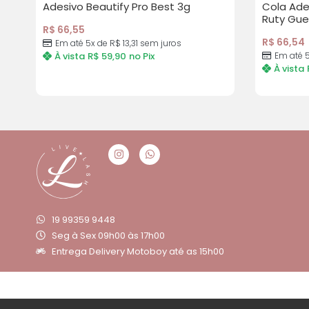
Adesivo Beautify Pro Best 3g
Cola Ades
Ruty Gue
R$
66,55
R$
66,54
Em até 5x de
R$
13,31
sem juros
À vista
R$
59,90
no Pix
Em até 
À vista
19 99359 9448
Seg à Sex 09h00 às 17h00
Entrega Delivery Motoboy até as 15h00