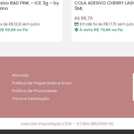
ivo BAD PINK – ICE 3g – by
COLA ADESIVO CHERRY LAS
rino
5ML
R$
88,76
5x de
R$
13,31
sem juros
Em até 5x de
R$
17,75
sem juro
R$
59,89
no Pix
À vista
R$
79,88
no Pix
Atacado
Política de Pagamento e Envio
Política de Privacidade
Troca e Devolução
Live Lash Importação LTDA – 47.360.385/0001-61