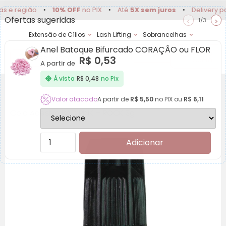
egião
•
10% OFF
no PIX
•
Até
5X sem juros
•
Delivery para Ca
Ofertas sugeridas
<
>
1/3
Extensão de Cílios
Lash Lifting
Sobrancelhas
Anel Batoque Bifurcado CORAÇÃO ou FLOR
Achadinhos
Minha
R$
0,53
Conta
A partir de
À vista
R$
0,48
no Pix
Valor atacado
A partir de
R$
5,50
no PIX ou
R$
6,11
Cola Adesivo BAD PINK – ROCK 3g
Adicionar