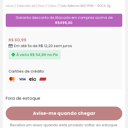
Início
/
Extensão de Cílios
/
Colas
/ Cola Adesivo BAD PINK – ROCK 3g
Garanta desconto de Atacado em compras acima de
R$499,00
.
R$
60,99
Em até 5x de
R$
12,20
sem juros
À vista
R$
54,89
no Pix
Cartões de crédito:
Fora de estoque
Avise-me quando chegar
Receba um aviso quando este produto voltar ao estoque.