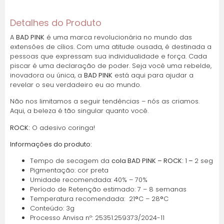
Detalhes do Produto
A
BAD PINK
é uma marca revolucionária no mundo das
extensões de cílios. Com uma atitude ousada, é destinada a
pessoas que expressam sua individualidade e força. Cada
piscar é uma declaração de poder. Seja você uma rebelde,
inovadora ou única, a
BAD PINK
está aqui para ajudar a
revelar o seu verdadeiro eu ao mundo.
Não nos limitamos a seguir tendências – nós as criamos.
Aqui, a beleza é tão singular quanto você.
ROCK:
O adesivo coringa!
Informações do produto:
Tempo de secagem da
cola BAD PINK – ROCK:
1
–
2 seg
Pigmentação: cor preta
Umidade recomendada: 40% – 70%
Período de Retenção estimado: 7 – 8 semanas
Temperatura recomendada: 21
°
C – 28
°
C
Conteúdo: 3g
Processo Anvisa nº: 25351.259373/2024-11