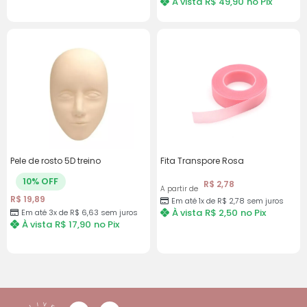
À vista
R$
49,90
no Pix
Pele de rosto 5D treino
Fita Transpore Rosa
10% OFF
R$
2,78
A partir de
R$
19,89
Em até 1x de
R$
2,78
sem juros
À vista
R$
2,50
no Pix
Em até 3x de
R$
6,63
sem juros
À vista
R$
17,90
no Pix