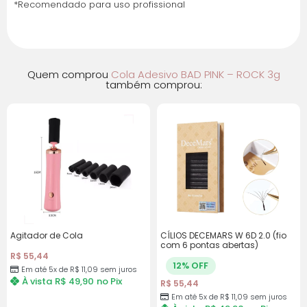
*Recomendado para uso profissional
Quem comprou
Cola Adesivo BAD PINK – ROCK 3g
também comprou:
Agitador de Cola
CÍLIOS DECEMARS W 6D 2.0 (fio
com 6 pontas abertas)
R$
55,44
12% OFF
Em até 5x de
R$
11,09
sem juros
À vista
R$
49,90
no Pix
R$
55,44
Em até 5x de
R$
11,09
sem juros