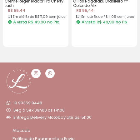
Creme Regenerador Pro Cherry
Cílios Nagaraku Brasileiro YY
Lash
Colorido Mix
R$ 55,44
R$ 55,44
Em até 5x de R$ 11,09 sem juros
Em até 5x de R$ 11,09 sem juros
À vista
R$ 49,90
no Pix
À vista
R$ 49,90
no Pix
19 99359 9448
Seg à Sex 09h00 às 17h00
Entrega Delivery Motoboy até as 15h00
Atacado
Política de Pagamento e Envio