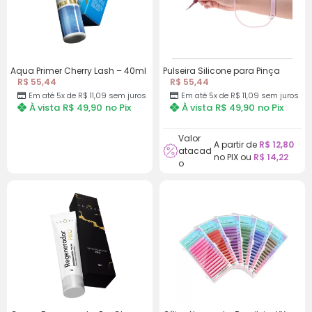
Aqua Primer Cherry Lash – 40ml
Pulseira Silicone para Pinça
R$ 55,44
R$ 55,44
Em até 5x de R$ 11,09 sem juros
Em até 5x de R$ 11,09 sem juros
À vista
R$ 49,90
no Pix
À vista
R$ 49,90
no Pix
Valor
A partir de
R$
12,80
atacad
no PIX ou
R$
14,22
o