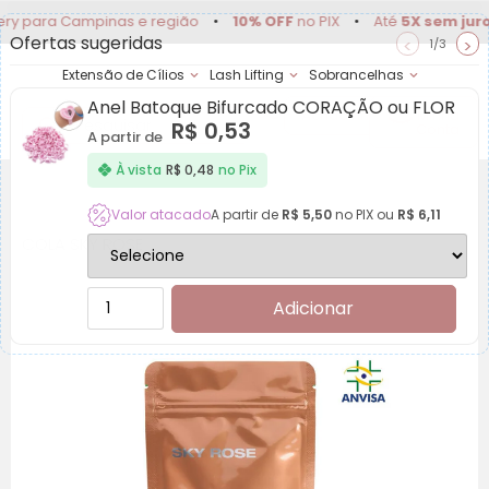
a Campinas e região
•
10% OFF
no PIX
•
Até
5X sem juros
•
D
Ofertas sugeridas
<
>
1/3
Extensão de Cílios
Lash Lifting
Sobrancelhas
Anel Batoque Bifurcado CORAÇÃO ou FLOR
Achadinhos
Minha
R$
0,53
Conta
A partir de
À vista
R$
0,48
no Pix
Valor atacado
A partir de
R$
5,50
no PIX ou
R$
6,11
COLA SKY ROSE
Adicionar