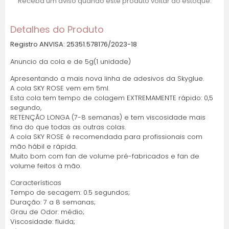
Receba um aviso quando este produto voltar ao estoque.
Parcelas:
Detalhes do Produto
1x de R$ 55,44 sem
R$ 55,44
juros
Registro ANVISA: 25351.578176/2023-18
Anuncio da cola e de 5g(1 unidade)
2x de R$ 27,72 sem
R$ 55,44
Apresentando a mais nova linha de adesivos da Skyglue.
juros
A cola SKY ROSE vem em 5ml.
Esta cola tem tempo de colagem EXTREMAMENTE rápido: 0,5
3x de R$ 18,48 sem
R$ 55,44
segundo,
juros
RETENÇÃO LONGA (7-8 semanas) e tem viscosidade mais
fina do que todas as outras colas.
A cola SKY ROSE é recomendada para profissionais com
4x de R$ 13,86 sem
R$ 55,44
mão hábil e rápida.
juros
Muito bom com fan de volume pré-fabricados e fan de
volume feitos à mão.
5x de R$ 11,09 sem
R$ 55,44
Características
juros
Tempo de secagem: 0.5 segundos;
Duração: 7 a 8 semanas;
6x de R$ 10,20 com
R$ 61,18
Grau de Odor: médio;
juros
Viscosidade: fluida;