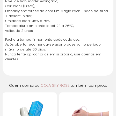
Nível de habilidade: Avançado;
Cor: black (Preto);
7x de R$ 8,83 com
R$ 61,81
Embalagem: fornecido com um Magic Pack + saco de silica
juros
+ desentupidor;
Umidade ideal: 45% a 75%;
8x de R$ 7,81 com
R$ 62,45
Temperatura ambiente ideal: 23 a 26ºC;
validade 2 anos
juros
Feche a tampa firmemente após cada uso.
9x de R$ 7,01 com
R$ 63,08
Após aberto recomenda-se usar o adesivo no período
juros
máximo de até 60 dias.
Nunca tente aplicar cílios em si próprio, use apenas em
clientes.
10x de R$ 6,37 com
R$ 63,71
juros
11x de R$ 5,85 com
R$ 64,35
juros
Quem comprou
COLA SKY ROSE
também comprou:
12x de R$ 5,41 com
R$ 64,98
juros