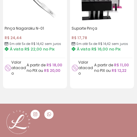
Pinça Nagaraku N-01
Suporte Pinça
R$
24,44
R$
17,78
Em até 5x de R$ 14,42 sem juros
Em até 5x de R$ 14,42 sem juros
À vista
R$
22,00
no Pix
À vista
R$
16,00
no Pix
Valor
Valor
A partir de
R$
18,00
A partir de
R$
11,00
atacad
atacad
no PIX ou
R$
20,00
no PIX ou
R$
12,22
o
o