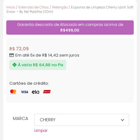
Início
/
Extensão de Cílios
/
Retenção
/ Espuma de Limpeza Cherry Lash Soft
Snow – By Kel Padilha 120ml
Garanta desconto de Atacado em compras acima de
R$499,00
.
R$ 72,09
Em até 5x de R$ 14,42 sem juros
À vista
R$ 64,88
no Pix
Cartões de crédito:
MARCA
Limpar