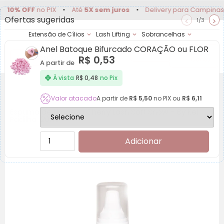
OFF
no PIX
•
Até
5X sem juros
•
Delivery para Campinas e regi
Ofertas sugeridas
<
>
1/3
Extensão de Cílios
Lash Lifting
Sobrancelhas
Anel Batoque Bifurcado CORAÇÃO ou FLOR
Achadinhos
Minha
R$
0,53
Conta
A partir de
À vista
R$
0,48
no Pix
Valor atacado
A partir de
R$
5,50
no PIX ou
R$
6,11
Espuma de Limpeza Cherry Lash Soft Snow – By Kel
Padilha 120ml
Adicionar