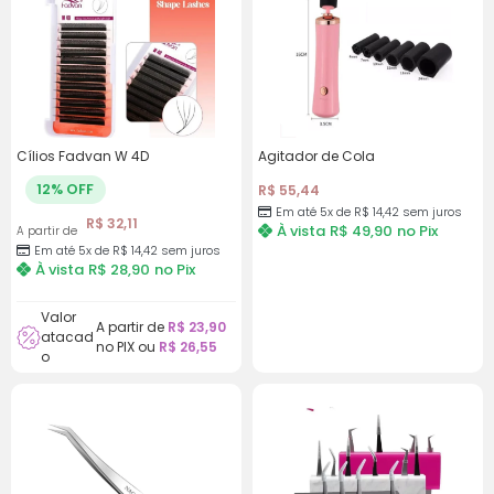
Cílios Fadvan W 4D
Agitador de Cola
12% OFF
R$
55,44
Em até 5x de R$ 14,42 sem juros
R$
32,11
À vista
R$
49,90
no Pix
A partir de
Em até 5x de R$ 14,42 sem juros
À vista
R$
28,90
no Pix
Valor
A partir de
R$
23,90
atacad
no PIX ou
R$
26,55
o