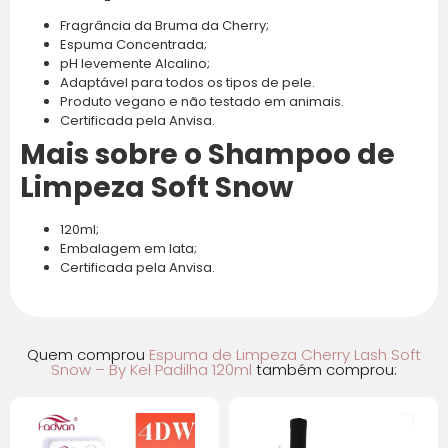
Fragrância da Bruma da Cherry;
7x de R$ 11,48 com
R$ 80,37
Espuma Concentrada;
juros
pH levemente Alcalino;
Adaptável para todos os tipos de pele.
8x de R$ 10,15 com
R$ 81,20
Produto vegano e não testado em animais.
Certificada pela Anvisa.
juros
Mais sobre o Shampoo de
9x de R$ 9,11 com
R$ 82,02
Limpeza Soft Snow
juros
120ml;
10x de R$ 8,28 com
R$ 82,84
Embalagem em lata;
juros
Certificada pela Anvisa.
11x de R$ 7,61 com
R$ 83,68
juros
Quem comprou
Espuma de Limpeza Cherry Lash Soft
Snow – By Kel Padilha 120ml
também comprou:
12x de R$ 7,04 com
R$ 84,49
juros