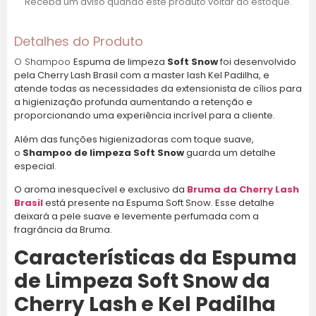
Receba um aviso quando este produto voltar ao estoque.
Parcelas:
Detalhes do Produto
1x de R$ 72,09 sem
R$ 72,09
juros
O Shampoo
Espuma de limpeza
Soft Snow
foi desenvolvido
pela Cherry Lash Brasil com a master lash Kel Padilha, e
atende todas as necessidades da extensionista de cílios para
2x de R$ 36,05 sem
R$ 72,09
a higienização profunda aumentando a retenção e
juros
proporcionando uma experiência incrível para a cliente.
Além das funções higienizadoras com toque suave,
3x de R$ 24,03 sem
R$ 72,09
o
Shampoo de limpeza Soft Snow
guarda um detalhe
juros
especial.
O aroma inesquecível e exclusivo da
Bruma da Cherry Lash
4x de R$ 18,02 sem
R$ 72,09
Brasil
está presente na Espuma Soft Snow. Esse detalhe
juros
deixará a pele suave e levemente perfumada com a
fragrância da Bruma.
5x de R$ 14,42 sem
R$ 72,09
Características da Espuma
juros
de Limpeza Soft Snow da
6x de R$ 13,26 com
R$ 79,56
Cherry Lash e Kel Padilha
juros